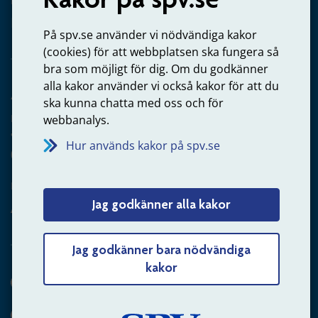
Kontakta oss
Privatperson – skicka mejl till oss
På spv.se använder vi nödvändiga kakor
(cookies) för att webbplatsen ska fungera så
bra som möjligt för dig. Om du godkänner
alla kakor använder vi också kakor för att du
Arbetsgivare
ska kunna chatta med oss och för
Frågor om administration av tjänstepension från statlig
webbanalys.
anställning
Hur används kakor på spv.se
060-18 75 03
Kontakta oss
Jag godkänner alla kakor
Arbetsgivare – skicka mejl till oss
Jag godkänner bara nödvändiga
kakor
Hitta svaret på din fråga
Andra sätt att kontakta oss