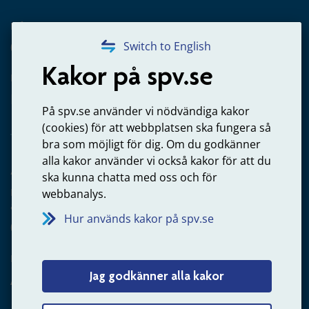
Frågor om utbetalning
020-65 00 65
Switch to English
Kakor på spv.se
Kontakta oss
Privatperson – skicka mejl till oss
På spv.se använder vi nödvändiga kakor
(cookies) för att webbplatsen ska fungera så
bra som möjligt för dig. Om du godkänner
alla kakor använder vi också kakor för att du
Arbetsgivare
ska kunna chatta med oss och för
Frågor om administration av tjänstepension från statlig
webbanalys.
anställning
Hur används kakor på spv.se
060-18 75 03
Kontakta oss
Jag godkänner alla kakor
Arbetsgivare – skicka mejl till oss