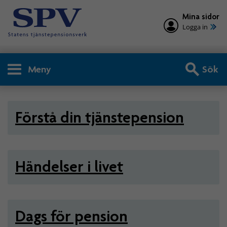
Mina sidor
Logga in
Meny
Sök
Privatperson - Tjänstepensio
Förstå din tjänstepension
Händelser i livet
Dags för pension