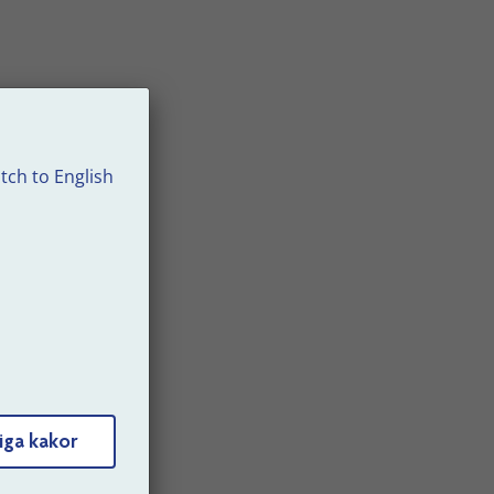
r)
-
tch to English
n
iga kakor