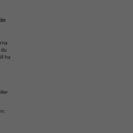
din
arna
t du
ll ha
ller
on: