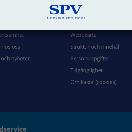
 SPV
Om webbplatsen
erksamhet
Webbkarta
 hos oss
Struktur och innehåll
 och nyheter
Personuppgifter
Tillgänglighet
Om kakor (cookies)
dservice