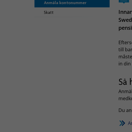
Anmäla kontonummer
Innan
Skatt
Swedb
pensi
Efters
till b
måste 
in din
Så 
Anmäl
medko
Du an
A