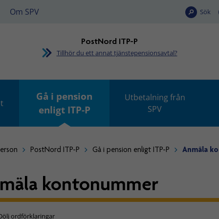
Om SPV
Sök
PostNord ITP-P
Tillhör du ett annat tjänstepensionsavtal?
Gå i pension
Utbetalning från
t
enligt ITP-P
SPV
person
PostNord ITP-P
Gå i pension enligt ITP-P
Anmäla k
mäla kontonummer
Dölj ordförklaringar