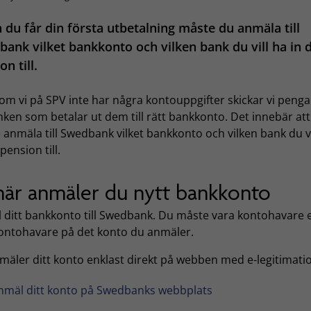
 du får din första utbetalning måste du anmäla till
ank vilket bankkonto och vilken bank du vill ha in 
on till.
om vi på SPV inte har några kontouppgifter skickar vi peng
anken som betalar ut dem till rätt bankkonto. Det innebär at
anmäla till Swedbank vilket bankkonto och vilken bank du vi
 pension till.
här anmäler du nytt bankkonto
 ditt bankkonto till Swedbank. Du måste vara kontohavare e
ntohavare på det konto du anmäler.
mäler ditt konto enklast direkt på webben med e-legitimati
nmäl ditt konto på Swedbanks webbplats