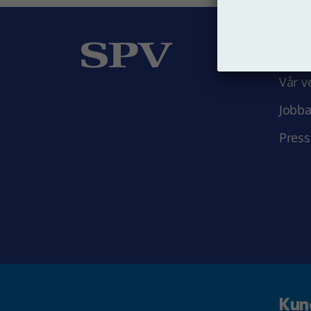
Om
Vår v
Jobba
Press
Kun