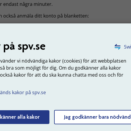
ar endast några minuter.
n också anmäla ditt konto på blanketten:
nmälan av konto för utbetalning av pension (pdf, nytt fönste
u frågor om kontoanmälan ska du kontakta Swedbank på 08
 på spv.se
Swi
0 00.
nvänder vi nödvändiga kakor (cookies) för att webbplatsen
du inte anmält ditt konto
 så bra som möjligt för dig. Om du godkänner alla kakor
 också kakor för att du ska kunna chatta med oss och för
edbank inte har uppgifter om ditt kontonummer får du di
.
lning på ett utbetalningskort.
änds kakor på spv.se
uppdaterad: 2024-11-19
Tyck till om sidans innehåll
känner alla kakor
Jag godkänner bara nödvänd