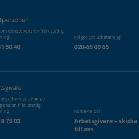
atpersoner
 om tjänstepension från statlig
lning
Frågor om utbetalning
51 50 40
020-65 00 65
tsgivare
 om administration av
pension från statlig
lning
Kontakta oss
18 75 03
Arbetsgivare – skicka
till oss