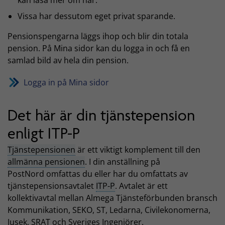
kan läsa mer om här.
Vissa har dessutom eget privat sparande.
Pensionspengarna läggs ihop och blir din totala
pension. På Mina sidor kan du logga in och få en
samlad bild av hela din pension.
Logga in på Mina sidor
Det här är din tjänstepension
enligt ITP-P
Tjänstepensionen
är ett viktigt komplement till den
allmänna pensionen
. I din anställning på
PostNord omfattas du eller har du omfattats av
tjänstepensionsavtalet
ITP-P
. Avtalet är ett
kollektivavtal mellan Almega Tjänsteförbunden bransch
Kommunikation, SEKO, ST, Ledarna, Civilekonomerna,
Jusek, SRAT och Sveriges Ingenjörer.