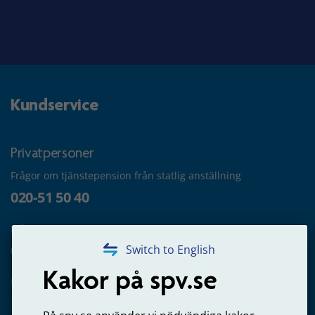
Kundservice
Privatpersoner
Frågor om tjänstepension från statlig anställning
020-51 50 40
Frågor om utbetalning
020-65 00 65
Switch to English
Kakor på spv.se
Kontakta oss
Privatperson – skicka mejl till oss