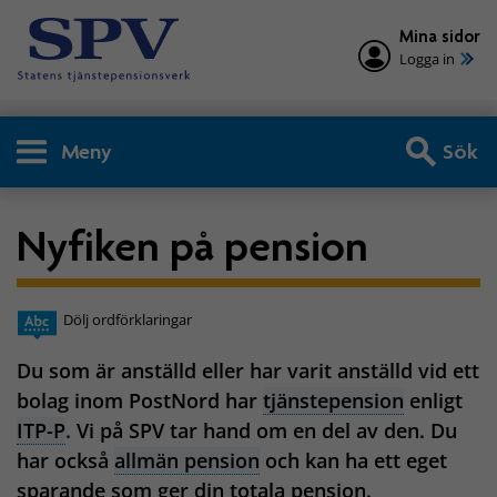
Mina sidor
Logga in
Meny
Sök
Nyfiken på pension
Dölj ordförklaringar
Du som är anställd eller har varit anställd vid ett
bolag inom PostNord har
tjänstepension
enligt
ITP-P
. Vi på SPV tar hand om en del av den. Du
har också
allmän pension
och kan ha ett eget
sparande som ger din totala pension.