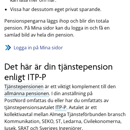
kan läsa mer om här.
Vissa har dessutom eget privat sparande.
Pensionspengarna läggs ihop och blir din totala
pension. På Mina sidor kan du logga in och få en
samlad bild av hela din pension.
Logga in på Mina sidor
Det här är din tjänstepension
enligt ITP-P
Tjänstepensionen
är ett viktigt komplement till den
allmänna pensionen
. I din anställning på
PostNord omfattas du eller har du omfattats av
tjänstepensionsavtalet
ITP-P
. Avtalet är ett
kollektivavtal mellan Almega Tjänsteförbunden bransch
Kommunikation, SEKO, ST, Ledarna, Civilekonomerna,
Jusek, SRAT och Sveriges Ingenjörer.