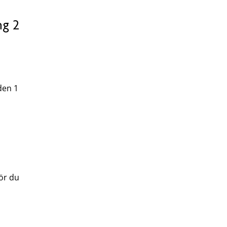
ng 2
den 1
hör du