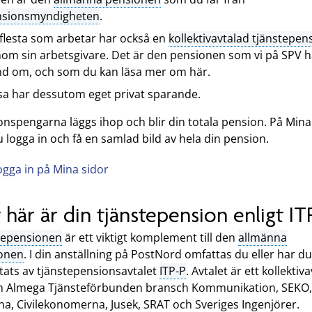
nsionsmyndigheten
.
flesta som arbetar har också en
kollektivavtalad tjänstepen
om sin arbetsgivare. Det är den pensionen som vi på SPV h
d om, och som du kan läsa mer om här.
sa har dessutom eget privat sparande.
nspengarna läggs ihop och blir din totala pension. På Mina
 logga in och få en samlad bild av hela din pension.
ogga in på Mina sidor
 här är din tjänstepension enligt IT
tepensionen
är ett viktigt komplement till den
allmänna
onen
. I din anställning på PostNord omfattas du eller har du
tats av tjänstepensionsavtalet
ITP-P
. Avtalet är ett kollektiva
n Almega Tjänsteförbunden bransch Kommunikation, SEKO,
na, Civilekonomerna, Jusek, SRAT och Sveriges Ingenjörer.