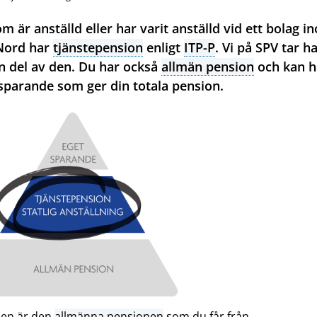
m är anställd eller har varit anställd vid ett bolag i
Nord har
tjänstepension
enligt
ITP-P
. Vi på SPV tar h
 del av den. Du har också
allmän pension
och kan h
sparande som ger din totala pension.
en är den
allmänna pensionen
som du får från