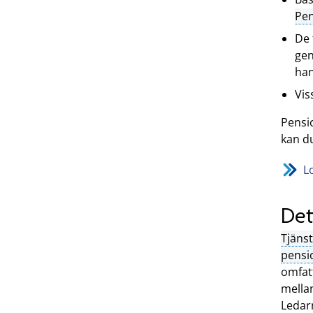
Pe
De 
gen
han
Vis
Pensio
kan du
L
Det
Tjäns
pensi
omfat
mella
Ledar