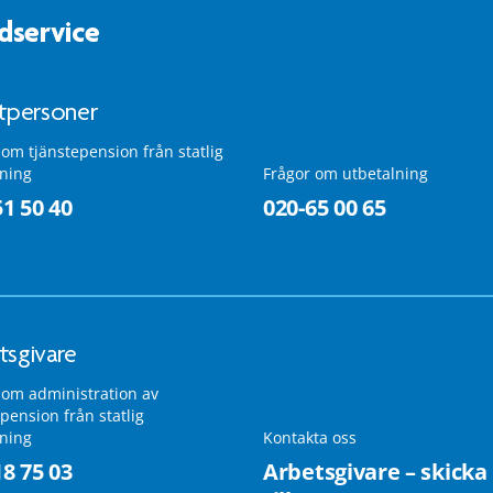
dservice
atpersoner
 om tjänstepension från statlig
lning
Frågor om utbetalning
51 50 40
020-65 00 65
tsgivare
 om administration av
pension från statlig
lning
Kontakta oss
18 75 03
Arbetsgivare – skicka