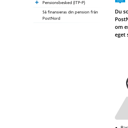
Pensionsbesked (ITP-P)
Du so
Så finansieras din pension från
PostNord
Post
om en
eget 
Bas