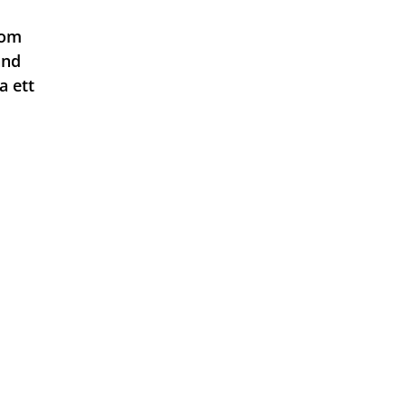
nom
and
a ett