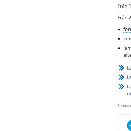
Från 1
Från 2
fö
kom
fam
eft
L
L
L
o
Senast 