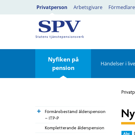
Privatperson
Arbetsgivare
Förmedlare
Nyfiken på
Händelser i live
pension
Privat
Ny
Förmånsbestämd ålderspension
– ITP-P
Kompletterande ålderspension