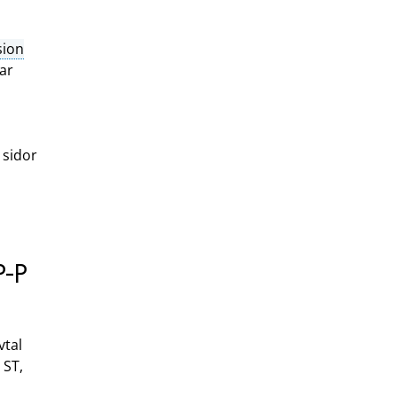
sion
ar
 sidor
P-P
vtal
 ST,