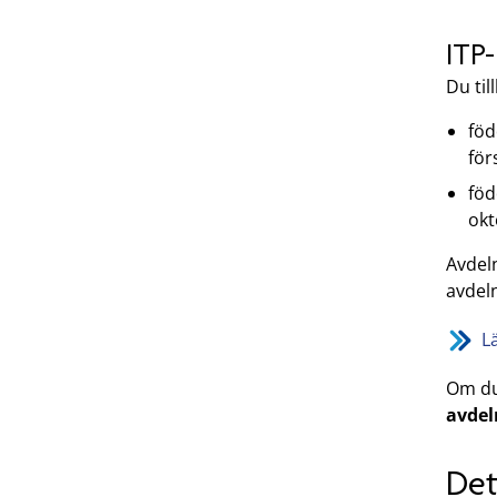
ITP-
Du til
föd
för
föd
okt
Avdel
avdeln
L
Om du 
avdel
Det