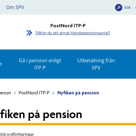
Om SPV
Sök
PostNord ITP-P
Tillhör du ett annat tjänstepensionsavtal?
Gå i pension enligt
Utbetalning från
t
ITP-P
SPV
person
PostNord ITP-P
Nyfiken på pension
fiken på pension
Dölj ordförklaringar