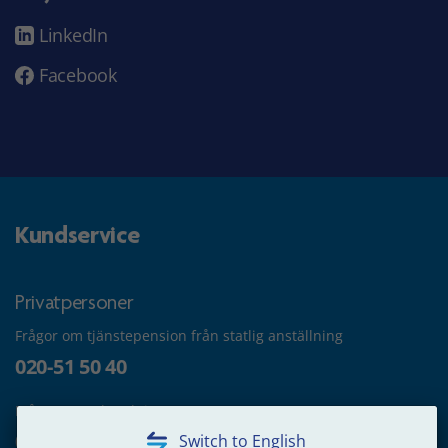
LinkedIn
Facebook
Kundservice
Privatpersoner
Frågor om tjänstepension från statlig anställning
020-51 50 40
Frågor om utbetalning
020-65 00 65
Switch to English