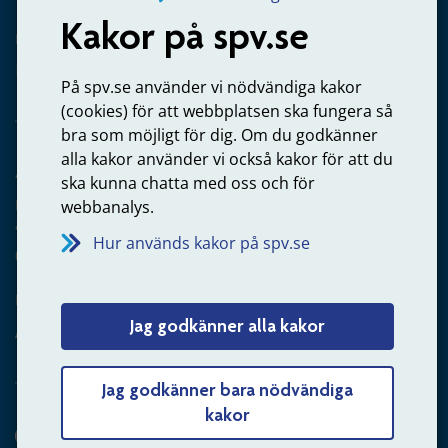
Kakor på spv.se
Kontakta oss
Privatperson – skicka mejl till oss
På spv.se använder vi nödvändiga kakor
(cookies) för att webbplatsen ska fungera så
bra som möjligt för dig. Om du godkänner
alla kakor använder vi också kakor för att du
Arbetsgivare
ska kunna chatta med oss och för
Frågor om administration av tjänstepension från statlig
webbanalys.
anställning
Hur används kakor på spv.se
060-18 75 03
Kontakta oss
Jag godkänner alla kakor
Arbetsgivare – skicka mejl till oss
Jag godkänner bara nödvändiga
kakor
Hitta svaret på din fråga