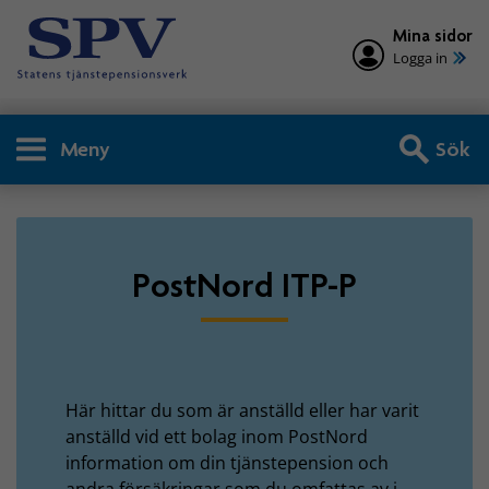
Mina sidor
Logga in
Meny
Sök
Privatperson - PostNord IT
PostNord ITP-P
Här hittar du som är anställd eller har varit
anställd vid ett bolag inom PostNord
information om din tjänstepension och
andra försäkringar som du omfattas av i