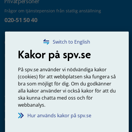
Privatpersoner
Frågor om tjänstepension från statlig anställning
020-51 50 40
Frågor om utbetalning
020-65 00 65
Switch to English
Kakor på spv.se
Kontakta oss
Privatperson – skicka mejl till oss
På spv.se använder vi nödvändiga kakor
(cookies) för att webbplatsen ska fungera så
bra som möjligt för dig. Om du godkänner
alla kakor använder vi också kakor för att du
Arbetsgivare
ska kunna chatta med oss och för
Frågor om administration av tjänstepension från statlig
webbanalys.
anställning
Hur används kakor på spv.se
060-18 75 03