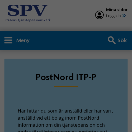
Mina sidor
Logga in
Meny
Sök
Privatperson - PostNord IT
PostNord ITP-P
Här hittar du som är anställd eller har varit
anställd vid ett bolag inom PostNord
information om din tjänstepension och
andra försäkringar som du omfattas av i