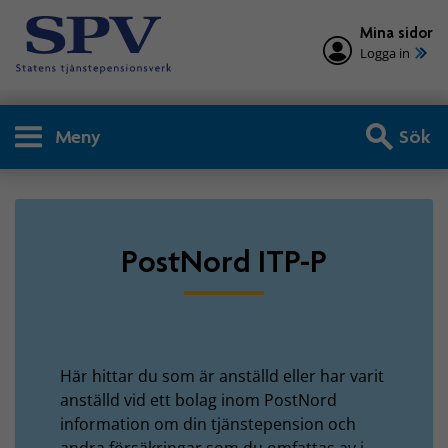
Mina sidor
Logga in
Meny
Sök
Privatperson - PostNord IT
PostNord ITP-P
Här hittar du som är anställd eller har varit
anställd vid ett bolag inom PostNord
information om din tjänstepension och
andra försäkringar som du omfattas av i