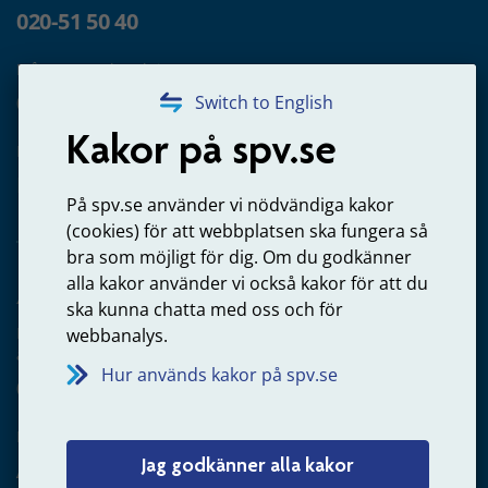
020-51 50 40
Frågor om utbetalning
020-65 00 65
Switch to English
Kakor på spv.se
Kontakta oss
Privatperson – skicka mejl till oss
På spv.se använder vi nödvändiga kakor
(cookies) för att webbplatsen ska fungera så
bra som möjligt för dig. Om du godkänner
alla kakor använder vi också kakor för att du
Arbetsgivare
ska kunna chatta med oss och för
Frågor om administration av tjänstepension från statlig
webbanalys.
anställning
Hur används kakor på spv.se
060-18 75 03
Kontakta oss
Jag godkänner alla kakor
Arbetsgivare – skicka mejl till oss