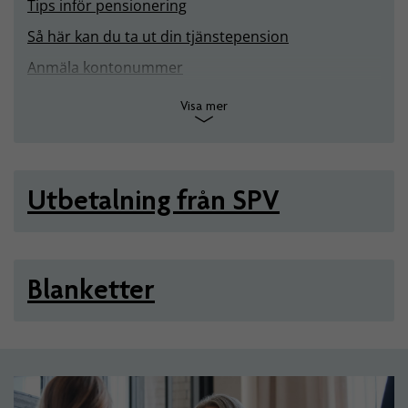
Tips inför pensionering
Så här kan du ta ut din tjänstepension
Anmäla kontonummer
Visa mer
Utbetalning från SPV
Blanketter
Artiklar