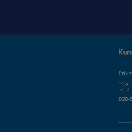
Kun
Priv
Frågor
anstäl
020-