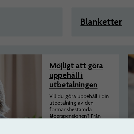
Blanketter
Möjligt att göra
uppehåll i
utbetalningen
Vill du göra uppehåll i din
utbetalning av den
förmånsbestämda
ålderspensionen? Från
den 1 januari 2026 finns
den möjligheten. Du gör