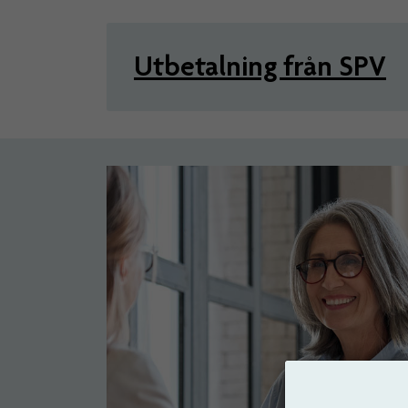
Utbetalning från SPV
Artiklar