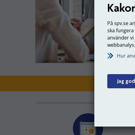
Kakor
På spv.se a
ska fungera
använder vi
webbanalys
Hur anv
Jag god