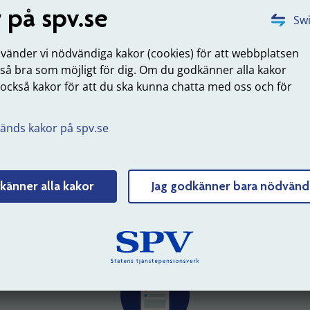
din anmälan via en
 på spv.se
blankett.
Swi
nvänder vi nödvändiga kakor (cookies) för att webbplatsen
 så bra som möjligt för dig. Om du godkänner alla kakor
 också kakor för att du ska kunna chatta med oss och för
.
änds kakor på spv.se
känner alla kakor
Jag godkänner bara nödvänd
Mina sidor
DET HÄR KAN DU GÖRA NÄR DU LOGGAT IN