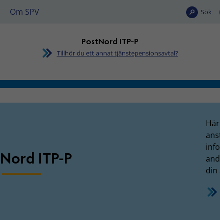
Om SPV
Sök
PostNord ITP-P
Tillhör du ett annat tjänstepensionsavtal?
P-P
Här 
ans
inf
Nord ITP-P
and
din 