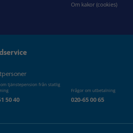
Om kakor (cookies)
dservice
atpersoner
 om tjänstepension från statlig
lning
Frågor om utbetalning
51 50 40
020-65 00 65