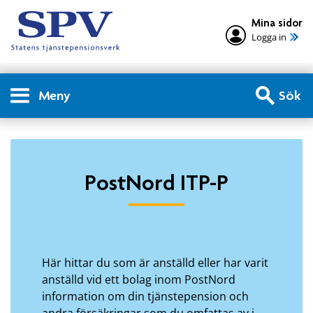
Mina sidor
Logga in
Meny
Sök
Privatperson - PostNord IT
PostNord ITP-P
Här hittar du som är anställd eller har varit
anställd vid ett bolag inom PostNord
information om din tjänstepension och
andra försäkringar som du omfattas av i