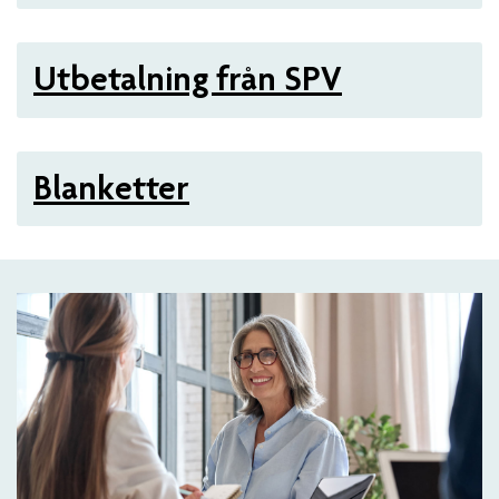
Utbetalning från SPV
Blanketter
Artiklar