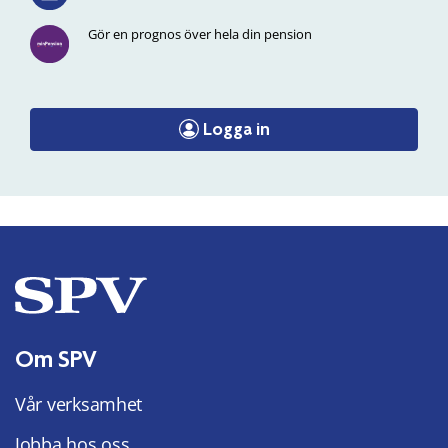
Gör en prognos över hela din pension
Logga in
Om SPV
Vår verksamhet
Jobba hos oss