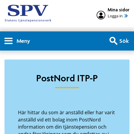
Mina sidor
Logga in
Meny
Sök
Privatperson - PostNord IT
PostNord ITP-P
Här hittar du som är anställd eller har varit
anställd vid ett bolag inom PostNord
information om din tjänstepension och
andra försäkringar som du omfattas av i