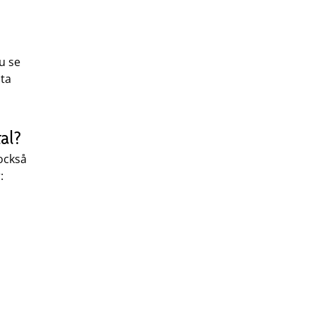
u se
ata
al?
också
: