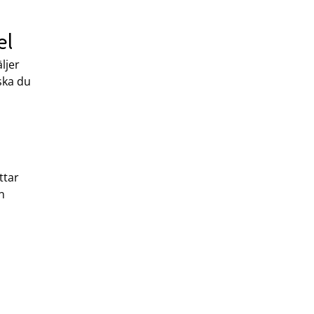
el
ljer
 ska du
ttar
an