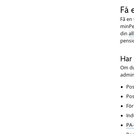
Få 
Få en
minPe
din
al
pensi
Har 
Om du
admin
Po
Po
För
Ind
PA