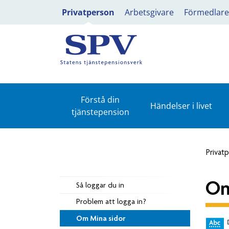
Privatperson
Arbetsgivare
Förmedlare
Förstå din
Händelser i livet
tjänstepension
Privat
Om
Så loggar du in
Problem att logga in?
Om Mina sidor