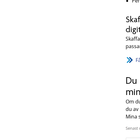
Per
Skaf
digi
Skaffa
passar
F
Du 
min
Om du 
du av 
Mina s
Senast 