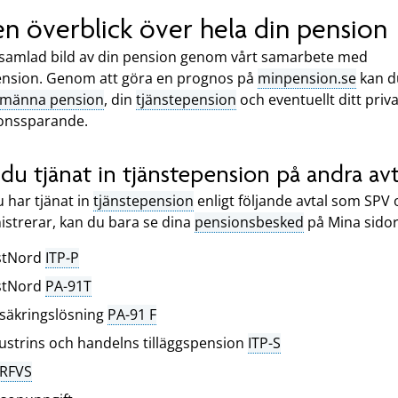
en överblick över hela din pension
 samlad bild av din pension genom vårt samarbete med
nsion. Genom att göra en prognos på
minpension.se
kan d
lmänna pension
, din
tjänstepension
och eventuellt ditt priv
onssparande.
du tjänat in tjänstepension på andra avt
 har tjänat in
tjänstepension
enligt följande avtal som SPV 
istrerar, kan du bara se dina
pensionsbesked
på Mina sidor
stNord
ITP-P
stNord
PA-91T
säkringslösning
PA-91 F
ustrins och handelns tilläggspension
ITP-S
-RFVS