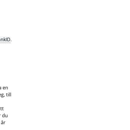
ankID
.
a en
, till
tt
r du
 år