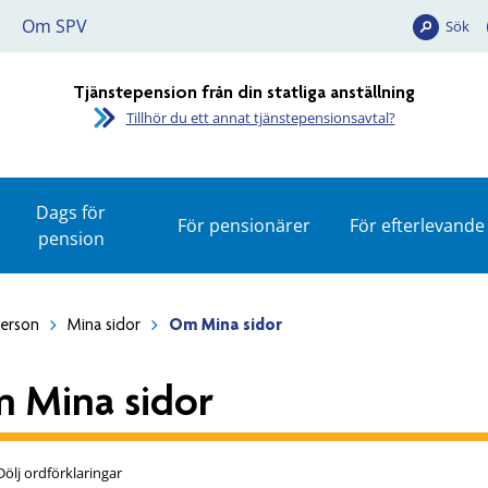
Om SPV
Sök
Tjänstepension från din statliga anställning
Tillhör du ett annat tjänstepensionsavtal?
Dags för
För pensionärer
För efterlevande
pension
person
Mina sidor
Om Mina sidor
 Mina sidor
Dölj ordförklaringar