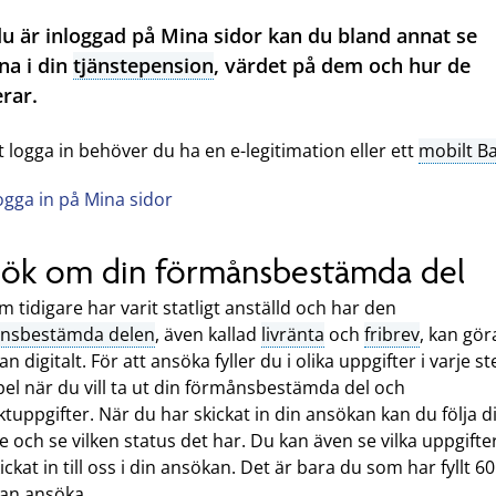
u är inloggad på Mina sidor kan du bland annat se
na i din
tjänstepension
, värdet på dem och hur de
rar.
t logga in behöver du ha en e-legitimation eller ett
mobilt B
ogga in på Mina sidor
ök om din förmånsbestämda del
 tidigare har varit statligt anställd och har den
nsbestämda delen
, även kallad
livränta
och
fribrev
, kan gör
n digitalt. För att ansöka fyller du i olika uppgifter i varje steg
el när du vill ta ut din förmånsbestämda del och
tuppgifter. När du har skickat in din ansökan kan du följa di
 och se vilken status det har. Du kan även se vilka uppgifte
ickat in till oss i din ansökan. Det är bara du som har fyllt 60
an ansöka.