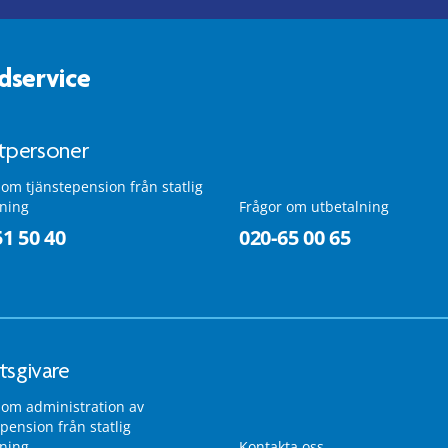
dservice
atpersoner
 om tjänstepension från statlig
lning
Frågor om utbetalning
51 50 40
020-65 00 65
tsgivare
 om administration av
pension från statlig
lning
Kontakta oss