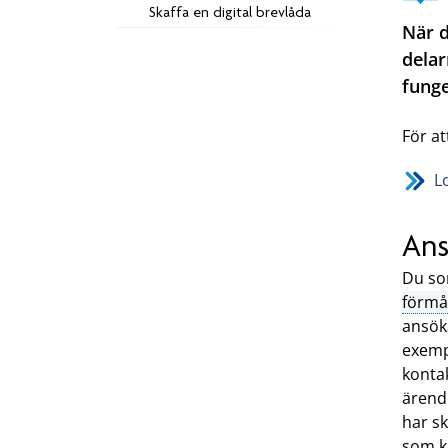
Skaffa en digital brevlåda
När d
delar
funge
För at
L
Ans
Du som
förmå
ansöka
exemp
kontak
ärende
har sk
som k