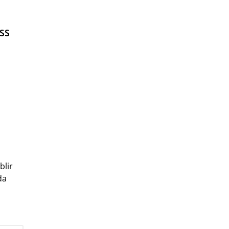
ss
blir
da