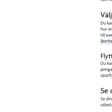
Väl
Du kan
hur en
till e
återb
Flyt
Du kan
penga
spar
Se 
Se di
utbeta