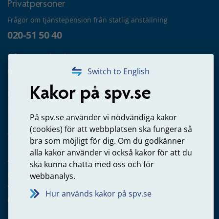
Privatpersoner
Frågor om tjänstepension från statlig anställning
020-51 50 40
Frågor om utbetalning
020-65 00 65
Switch to English
Kakor på spv.se
Kontakta oss
Privatperson – skicka mejl till oss
På spv.se använder vi nödvändiga kakor
(cookies) för att webbplatsen ska fungera så
bra som möjligt för dig. Om du godkänner
alla kakor använder vi också kakor för att du
Arbetsgivare
ska kunna chatta med oss och för
Frågor om administration av tjänstepension från statlig
webbanalys.
anställning
Hur används kakor på spv.se
060-18 75 03