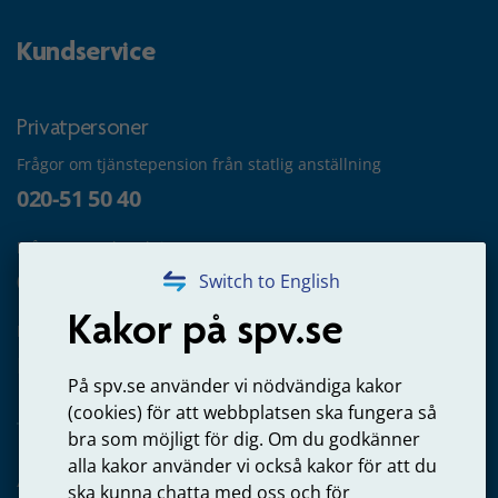
Kundservice
Privatpersoner
Frågor om tjänstepension från statlig anställning
020-51 50 40
Frågor om utbetalning
020-65 00 65
Switch to English
Kakor på spv.se
Kontakta oss
Privatperson – skicka mejl till oss
På spv.se använder vi nödvändiga kakor
(cookies) för att webbplatsen ska fungera så
bra som möjligt för dig. Om du godkänner
alla kakor använder vi också kakor för att du
Arbetsgivare
ska kunna chatta med oss och för