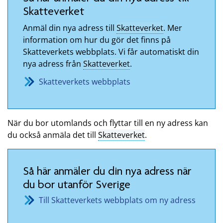
Skatteverket
Anmäl din nya adress till
Skatteverket
. Mer
information om hur du gör det finns på
Skatteverkets webbplats. Vi får automatiskt din
nya adress från
Skatteverket
.
Skatteverkets webbplats
När du bor utomlands och flyttar till en ny adress kan
du också anmäla det till
Skatteverket
.
Så här anmäler du din nya adress när
du bor utanför Sverige
Till Skatteverkets webbplats om ny adress