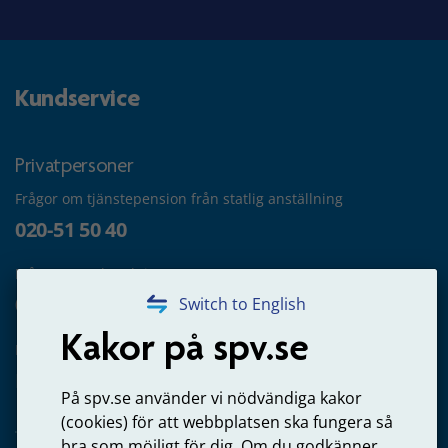
Kundservice
Privatpersoner
Frågor om tjänstepension från statlig anställning
020-51 50 40
Frågor om utbetalning
020-65 00 65
Switch to English
Kakor på spv.se
Kontakta oss
Privatperson – skicka mejl till oss
På spv.se använder vi nödvändiga kakor
(cookies) för att webbplatsen ska fungera så
bra som möjligt för dig. Om du godkänner