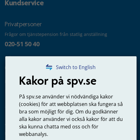
Kundservice
Privatpersoner
Frågor om tjänstepension från statlig anställning
020-51 50 40
Frågor om utbetalning
020-65 00 65
Switch to English
Kakor på spv.se
Kontakta oss
Privatperson – skicka mejl till oss
På spv.se använder vi nödvändiga kakor
(cookies) för att webbplatsen ska fungera så
bra som möjligt för dig. Om du godkänner
alla kakor använder vi också kakor för att du
Arbetsgivare
ska kunna chatta med oss och för
Frågor om administration av tjänstepension från statlig
webbanalys.
anställning