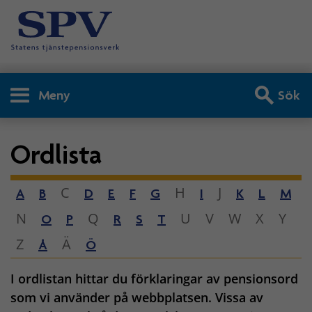
Meny
Sök
Ordlista
C
H
J
A
B
D
E
F
G
I
K
L
M
N
Q
U
V
W
X
Y
O
P
R
S
T
Z
Ä
Å
Ö
I ordlistan hittar du förklaringar av pensionsord
som vi använder på webbplatsen. Vissa av