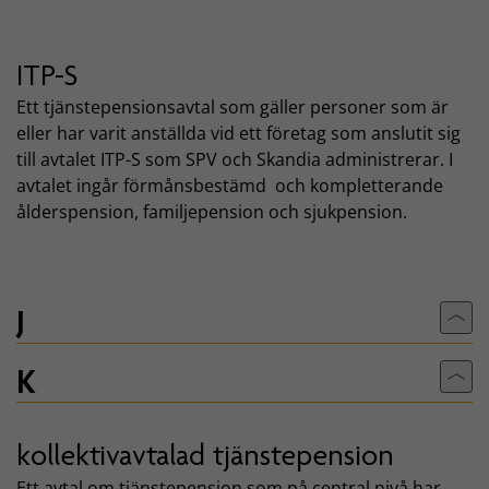
ITP-S
Ett tjänstepensionsavtal som gäller personer som är
eller har varit anställda vid ett företag som anslutit sig
till avtalet ITP-S som SPV och Skandia administrerar. I
avtalet ingår förmånsbestämd och kompletterande
ålderspension, familjepension och sjukpension.
J
Till
K
Till
kollektivavtalad tjänstepension
Ett avtal om tjänstepension som på central nivå har