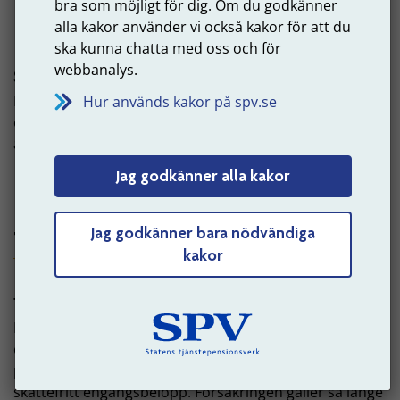
bra som möjligt för dig. Om du godkänner
alla kakor använder vi också kakor för att du
ska kunna chatta med oss och för
webbanalys.
socialförsäkringsförmåner
Det är pengar som Försäkringskassan betalar ut, till
Hur används kakor på spv.se
exempel sjupenning, sjukersättning och
arbetsskadelivränta.
Jag godkänner alla kakor
Försäkringskassans webbplats
Jag godkänner bara nödvändiga
T
Till
kakor
tjänstegrupplivförsäkring (TGL)
Det är ett ekonomiskt skydd för den som är anställd
och som innebär att den anställdas familj kan få
pengar om hen dör. Pengarna betalas ut som ett
skattefritt engångsbelopp. Försäkringen gäller så länge