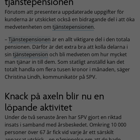
tjänstepensionen
Förutom att presentera uppdaterade uppgifter för
kunderna är utskicket också en bidragande del i att öka
medvetenheten om
tjänstepensionen
.
–
Tjänstepensionen
är en allt viktigare del i den totala
pensionen. Därför är det extra bra att kolla delarna i
sin
tjänstepension
och bli medveten om hur mycket
man tjänar in till dem. Som statligt anställd kan det
totalt handla om flera tusen kronor i månaden, säger
Christina Lindh, kommunikatör på SPV.
Knack på axeln blir nu en
löpande aktivitet
Under de två senaste åren har SPV gjort en riktad
insats i samband med årsbeskedet. Omkring 10 000
personer över 67 år fick vid varje år ett särskilt
anpassat utskick – en påminnelse om att de hade