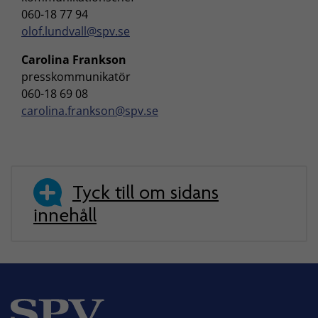
060-18 77 94
olof.lundvall@spv.se
Carolina Frankson
presskommunikatör
060-18 69 08
carolina.frankson@spv.se
Tyck till om sidans
innehåll