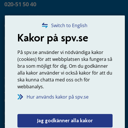
020-51 50 40
Frågor om utbetalning
020-65 00 65
Switch to English
Kakor på spv.se
Kontakta oss
Privatperson – skicka mejl till oss
På spv.se använder vi nödvändiga kakor
(cookies) för att webbplatsen ska fungera så
bra som möjligt för dig. Om du godkänner
alla kakor använder vi också kakor för att du
Arbetsgivare
ska kunna chatta med oss och för
Frågor om administration av tjänstepension från statlig
webbanalys.
anställning
Hur används kakor på spv.se
060-18 75 03
Kontakta oss
Jag godkänner alla kakor
Arbetsgivare – skicka mejl till oss