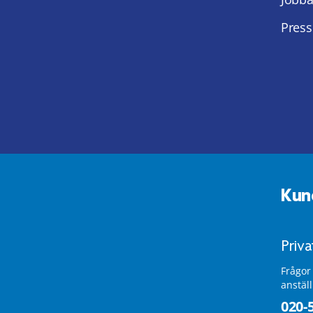
Press
Kun
Priv
Frågor
anstäl
020-