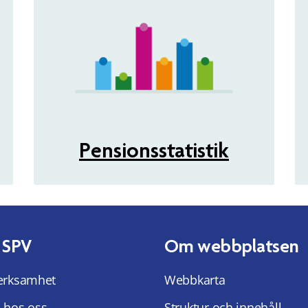
Pensionsstatistik
 SPV
Om webbplatsen
erksamhet
Webbkarta
 hos oss
Struktur och innehåll