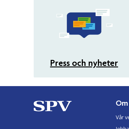
Press och nyheter
Om
Vår v
Jobba