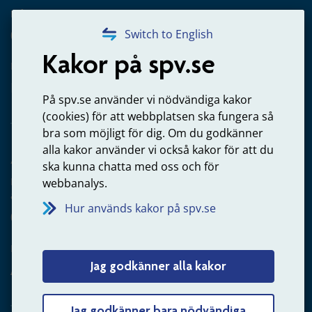
Frågor om utbetalning
020-65 00 65
Switch to English
Kakor på spv.se
Kontakta oss
Privatperson – skicka mejl till oss
På spv.se använder vi nödvändiga kakor
(cookies) för att webbplatsen ska fungera så
bra som möjligt för dig. Om du godkänner
alla kakor använder vi också kakor för att du
Arbetsgivare
ska kunna chatta med oss och för
Frågor om administration av tjänstepension från statlig
webbanalys.
anställning
Hur används kakor på spv.se
060-18 75 03
Kontakta oss
Jag godkänner alla kakor
Arbetsgivare – skicka mejl till oss
Jag godkänner bara nödvändiga