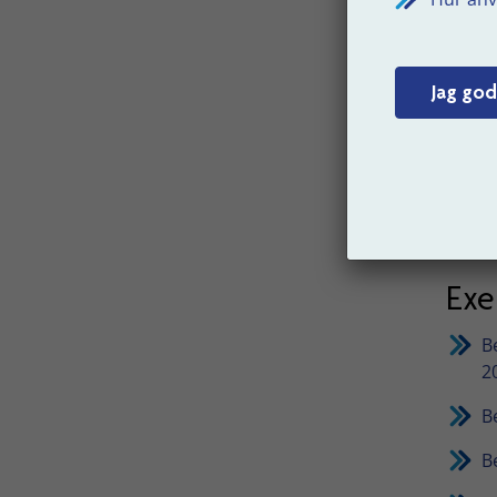
rappor
Överfö
krav 6
Jag god
Ö
n
V
l
Ex
B
2
B
B