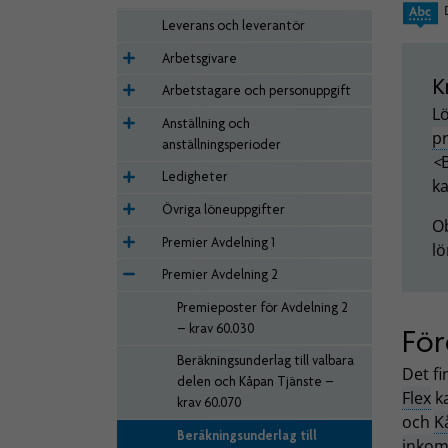
Leverans och leverantör
Arbetsgivare
K
Arbetstagare och personuppgift
L
Anställning och
p
anställningsperioder
<
Ledigheter
ka
Övriga löneuppgifter
Ob
Premier Avdelning 1
lö
Premier Avdelning 2
Premieposter för Avdelning 2
– krav 60.030
För
Beräkningsunderlag till valbara
Det fi
delen och Kåpan Tjänste –
Flex
ka
krav 60.070
och
K
Beräkningsunderlag till
inkom