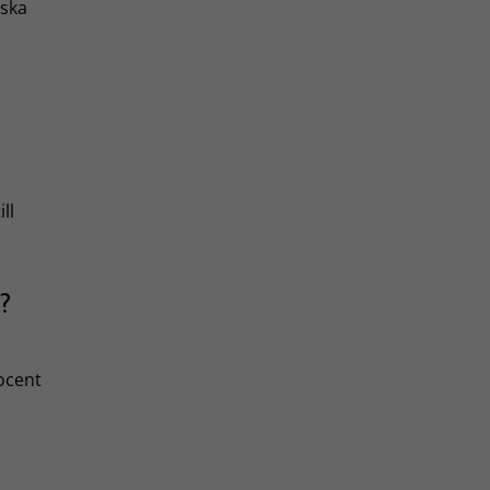
ska
ll
?
ocent