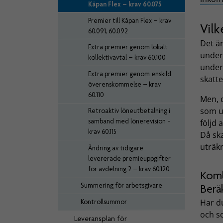
Kåpan Flex – krav 60.075
Premier till Kåpan Flex – krav
Vil
60.091, 60.092
Det ä
Extra premier genom lokalt
under
kollektivavtal – krav 60.100
underl
Extra premier genom enskild
skatte
överenskommelse – krav
60.110
Men, d
som un
Retroaktiv löneutbetalning i
samband med lönerevision -
följd 
krav 60.115
Då sk
uträk
Ändring av tidigare
levererade premieuppgifter
för avdelning 2 – krav 60.120
Komb
Summering för arbetsgivare
Berä
Har du
Kontrollsummor
och s
Leveransplan för