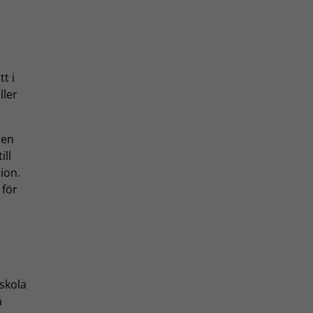
t i
ller
nen
ill
ion.
 för
gskola
å