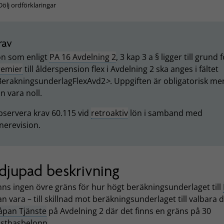
Dölj ordförklaringar
rav
ön som enligt
PA 16 Avdelning 2
, 3 kap 3 a § ligger till grund 
remier
till ålderspension flex i Avdelning 2 ska anges i fältet
BerakningsunderlagFlexAvd2
>
. Uppgiften är obligatorisk me
n vara noll.
servera krav 60.115 vid
retroaktiv
lön i samband med
nerevision.
djupad beskrivning
nns ingen övre gräns för hur högt beräkningsunderlaget till
n vara – till skillnad mot beräkningsunderlaget till valbara 
åpan Tjänste
på Avdelning 2 där det finns en gräns på 30
stbasbelopp
.