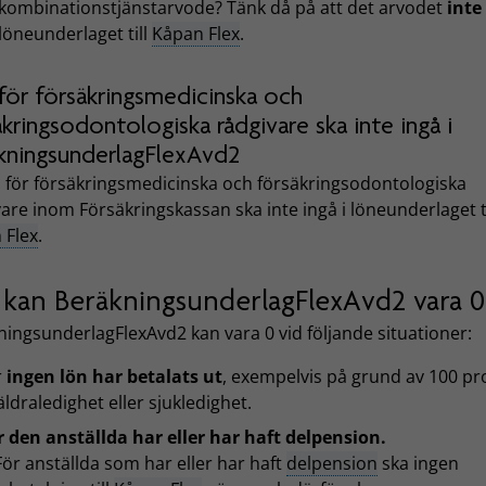
t kombinationstjänstarvode? Tänk då på att det arvodet
inte
 löneunderlaget till
Kåpan Flex
.
för försäkringsmedicinska och
äkringsodontologiska rådgivare ska inte ingå i
kningsunderlagFlexAvd2
 för försäkringsmedicinska och försäkringsodontologiska
are inom Försäkringskassan ska inte ingå i löneunderlaget ti
 Flex
.
 kan BeräkningsunderlagFlexAvd2 vara 0
ingsunderlagFlexAvd2 kan vara 0 vid följande situationer:
r
ingen lön har betalats ut
, exempelvis på grund av 100 pr
äldraledighet eller sjukledighet.
 den anställda har eller har haft delpension.
För anställda som har eller har haft
delpension
ska ingen