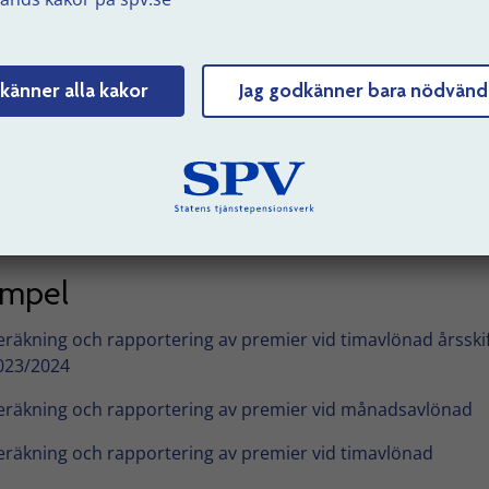
teras in till oss på ett speciellt sätt. Se krav 60.115 i
ringskraven från och med version 5.0. Läs också vägledninge
0.115 för mer information.
känner alla kakor
Jag godkänner bara nödvänd
verföringskrav tjänstepensionsavtalet PA 16 version 5.0 (exc
ytt fönster)
ägledning till Retroaktiv löneutbetalning i samband med
önerevision – krav 60.115
empel
eräkning och rapportering av premier vid timavlönad årsskif
023/2024
eräkning och rapportering av premier vid månadsavlönad
eräkning och rapportering av premier vid timavlönad