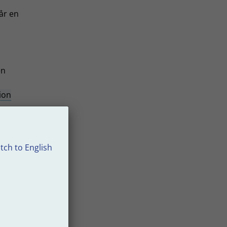
år en
n
en
ion
 0.
tch to English
n
m ska
ing.
ing