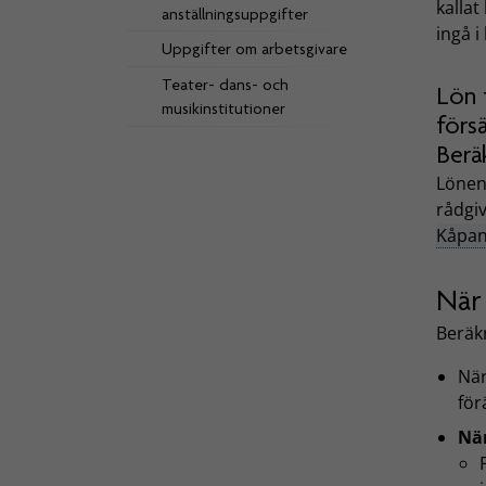
kalla
anställningsuppgifter
ingå i
Uppgifter om arbetsgivare
Teater- dans- och
Lön 
musikinstitutioner
förs
Berä
Lönen
rådgiv
Kåpan
När
Beräkn
Nä
för
När