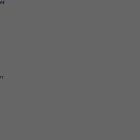
et
st