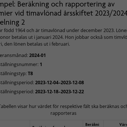
mpel: Beräkning och rapportering av
ier vid timavlönad årsskiftet 2023/2024
elning 2
 är född 1964 och är timavlönad under december 2023. Löne
onor betalas ut i januari 2024. Hon jobbar också som timvl
i, den lönen betalas ut i februari.
veransmånad:
2024-01
ställningsnummer:
1
tällningstyp:
T8
tällningsperiod:
2023-12-04–2023-12-08
tällningsperiod:
2023-12-18–2023-12-22
Tabellen visar hur värdet för respektive fält ska beräknas oc
rapporteras
Beräkni
Vär