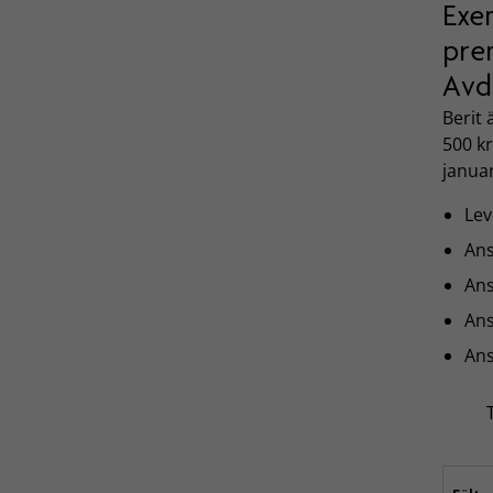
Exe
prem
Avd
Berit
500 kr
januar
Le
An
Ans
Ans
Ans