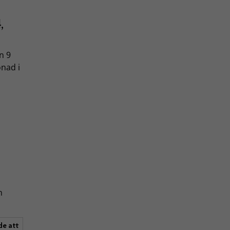
,
n 9
önad i
h
de att