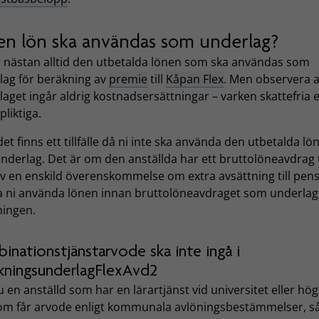
ken lön ska användas som underlag?
r nästan alltid den utbetalda lönen som ska användas som
lag för beräkning av
premie
till
Kåpan Flex
. Men observera at
aget ingår aldrig kostnadsersättningar – varken skattefria e
pliktiga.
et finns ett tillfälle då ni inte ska använda den utbetalda lö
derlag. Det är om den anställda har ett bruttolöneavdrag t
av en enskild överenskommelse om extra avsättning till pens
a ni använda lönen innan bruttolöneavdraget som underlag
ningen.
inationstjänstarvode ska inte ingå i
kningsunderlagFlexAvd2
 en anställd som har en lärartjänst vid universitet eller hö
om får arvode enligt kommunala avlöningsbestämmelser, s