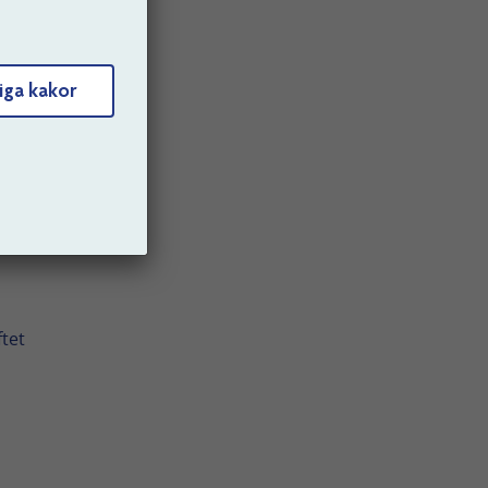
n till
iga kakor
el,
tet