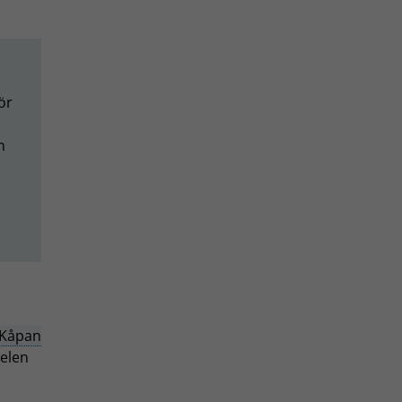
för
n
Kåpan
delen