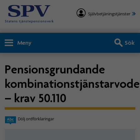
Självbetjäningstjänster
Meny
Sök
Pensionsgrundande
kombinationstjänstarvod
– krav 50.110
Dölj ordförklaringar