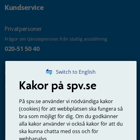
Kundservice
Privatpersoner
Frågor om tjänstepension från statlig anställning
020-51 50 40
Frågor om utbetalning
020-65 00 65
Switch to English
Kakor på spv.se
Kontakta oss
Privatperson – skicka mejl till oss
På spv.se använder vi nödvändiga kakor
(cookies) för att webbplatsen ska fungera så
bra som möjligt för dig. Om du godkänner
alla kakor använder vi också kakor för att du
Arbetsgivare
ska kunna chatta med oss och för
Frågor om administration av tjänstepension från statlig
webbanalys.