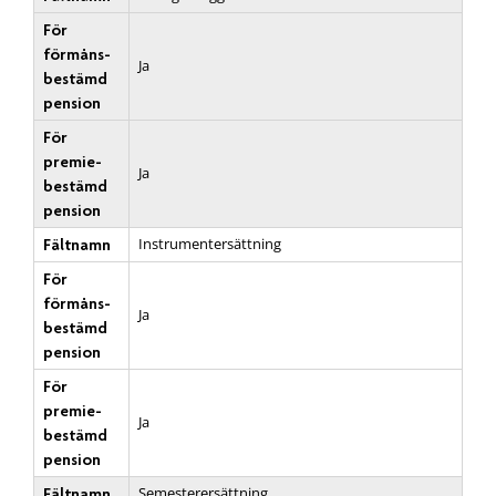
För
förmåns­
Ja
bestämd
pension
För
premie­
Ja
bestämd
pension
Instrumentersättning
Fältnamn
För
förmåns­
Ja
bestämd
pension
För
premie­
Ja
bestämd
pension
Semesterersättning
Fältnamn