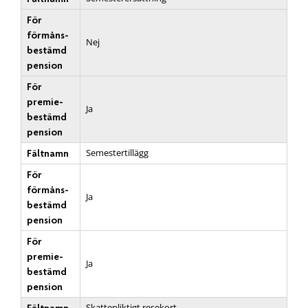
För
förmåns­
Nej
bestämd
pension
För
premie­
Ja
bestämd
pension
Semestertillägg
Fältnamn
För
förmåns­
Ja
bestämd
pension
För
premie­
Ja
bestämd
pension
Skattepliktigt resekort