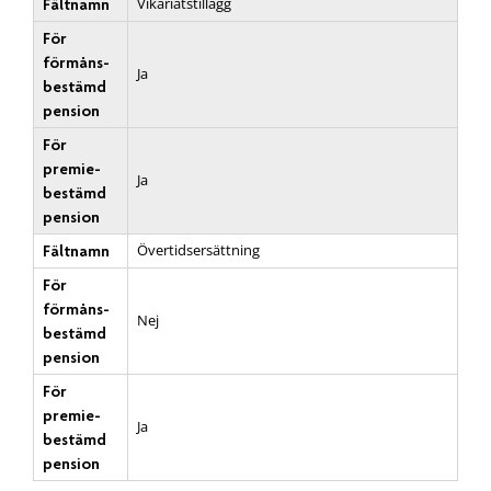
Vikariatstillägg
Fältnamn
För
förmåns­
Ja
bestämd
pension
För
premie­
Ja
bestämd
pension
Övertidsersättning
Fältnamn
För
förmåns­
Nej
bestämd
pension
För
premie­
Ja
bestämd
pension