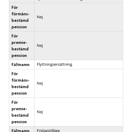
För
förmåns­
Nej
bestämd
pension
För
premie­
Nej
bestämd
pension
Flyttningsersättning
Fältnamn
För
förmåns­
Nej
bestämd
pension
För
premie­
Nej
bestämd
pension
Fridagstillägg
Fältnamn