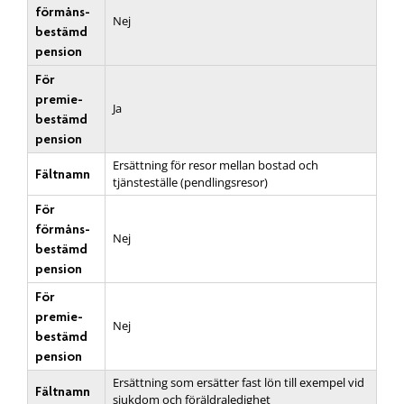
förmåns­
Nej
bestämd
pension
För
premie­
Ja
bestämd
pension
Ersättning för resor mellan bostad och
Fältnamn
tjänsteställe (pendlingsresor)
För
förmåns­
Nej
bestämd
pension
För
premie­
Nej
bestämd
pension
Ersättning som ersätter fast lön till exempel vid
Fältnamn
sjukdom och föräldraledighet