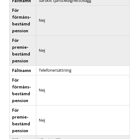
Särskilt tjänstledighetstillägg
Fältnamn
För
förmåns­
Nej
bestämd
pension
För
premie­
Nej
bestämd
pension
Telefonersättning
Fältnamn
För
förmåns­
Nej
bestämd
pension
För
premie­
Nej
bestämd
pension