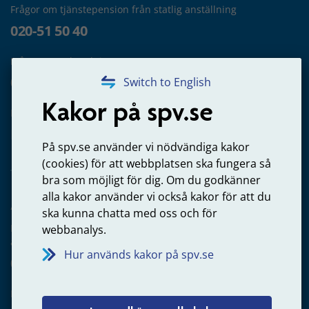
Frågor om tjänstepension från statlig anställning
020-51 50 40
Frågor om utbetalning
020-65 00 65
Switch to English
Kakor på spv.se
Kontakta oss
Privatperson – skicka mejl till oss
På spv.se använder vi nödvändiga kakor
(cookies) för att webbplatsen ska fungera så
bra som möjligt för dig. Om du godkänner
alla kakor använder vi också kakor för att du
Arbetsgivare
ska kunna chatta med oss och för
Frågor om administration av tjänstepension från statlig
webbanalys.
anställning
Hur används kakor på spv.se
060-18 75 03
Kontakta oss