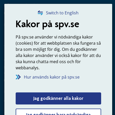
Frågor om utbetalning
020-65 00 65
Switch to English
Kakor på spv.se
Kontakta oss
Privatperson – skicka mejl till oss
På spv.se använder vi nödvändiga kakor
(cookies) för att webbplatsen ska fungera så
bra som möjligt för dig. Om du godkänner
alla kakor använder vi också kakor för att du
Arbetsgivare
ska kunna chatta med oss och för
Frågor om administration av tjänstepension från statlig
webbanalys.
anställning
Hur används kakor på spv.se
060-18 75 03
Kontakta oss
Jag godkänner alla kakor
Arbetsgivare – skicka mejl till oss
Jag godkänner bara nödvändiga