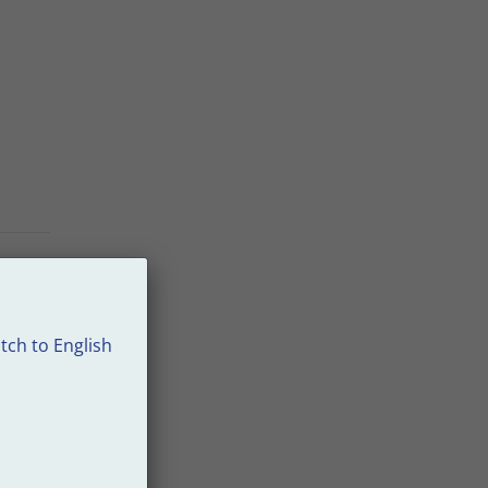
 T8
över
tch to English
ari