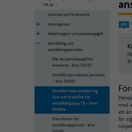
an
PA 16
Leverans och leverantör
Arbetsgivare
Arbetstagare och personuppgift
Anställning och
K
anställningsperioder
Fö
När ska perioduppgifter
år
levereras - Krav 30.030
Anställd som arbetar periodvis
– krav 30.040
För
Perioder som sträcker sig
över ett årsskifte för
Pensi
anställningstyp T8 – krav
med a
30.040a
ett år
för si
Startdatum för
anställningsperiod – krav
respek
30.060