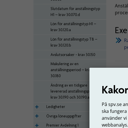
Anstä
Slutdatum för anställningstyp
proce
H1 – krav 30.070.d
Lön för anställningstyp H1 –
Ex
krav 30.120.a
Lön för anställningstyp T8 –
R
krav 30.120.b
p
Avslutsorsaker - krav 30.150
Makulering av en
anställningsperiod – krav
30.180
Exe
Ändring av en tidigare
Kakor
var
levererad anställningsperiod –
ett 
krav 30.190 och 30.190.a
På spv.se a
En ans
Ledigheter
ska fungera
2022.
Övriga löneuppgifter
använder vi
I janu
webbanalys
Premier Avdelning 1