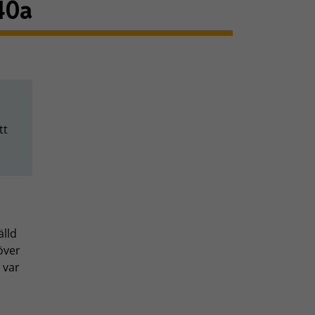
40a
tt
älld
över
 var