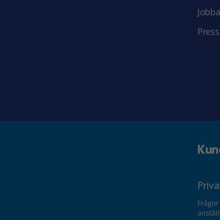
Jobba
Press
Kun
Priv
Frågor
anstäl