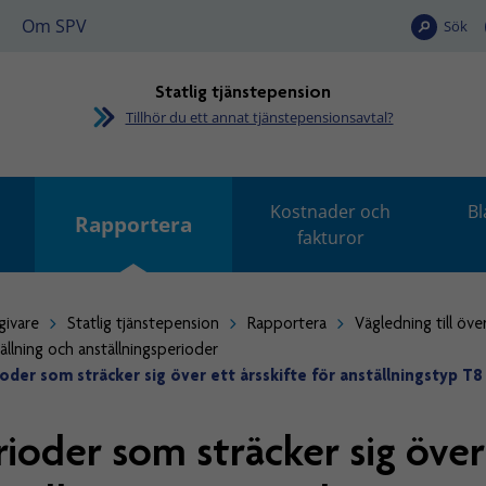
Om SPV
Sök
Statlig tjänstepension
Tillhör du ett annat tjänstepensionsavtal?
Kostnader och
Bl
Rapportera
fakturor
givare
Statlig tjänstepension
Rapportera
Vägledning till öve
ällning och anställningsperioder
oder som sträcker sig över ett årsskifte för anställningstyp T8
rioder som sträcker sig över 