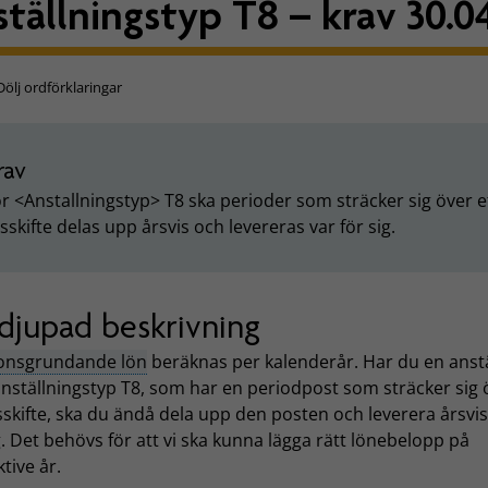
ställningstyp T8 – krav 30.0
Dölj ordförklaringar
rav
r <Anstallningstyp> T8 ska perioder som sträcker sig över e
sskifte delas upp årsvis och levereras var för sig.
djupad beskrivning
onsgrundande lön
beräknas per kalenderår. Har du en anst
nställningstyp T8, som har en periodpost som sträcker sig 
sskifte, ska du ändå dela upp den posten och leverera årsvis
g. Det behövs för att vi ska kunna lägga rätt lönebelopp på
tive år.