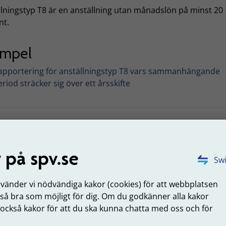
llningstyp T8 är en anställning utan månadslön på minst 20
nt.
empel
apportering för anställningstyp T8 vars sammanhängande
eriod sträcker sig över ett årsskifte
mpel – rapportering för anställningstyp
 på spv.se
s sammanhängande period sträcker sig 
Swi
årsskifte
nvänder vi nödvändiga kakor (cookies) för att webbplatsen
tälld har arbetat varje dag från 25 december 2021 till 6 janu
 så bra som möjligt för dig. Om du godkänner alla kakor
 också kakor för att du ska kunna chatta med oss och för
ari ska följande levereras till oss på SPV:
.