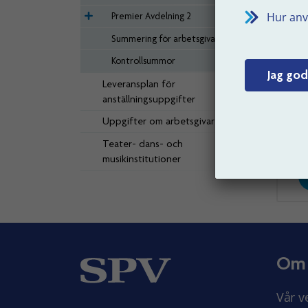
Hur anv
Premier Avdelning 2
Summering för arbetsgivare
Anstä
Kontrollsummor
2021-
Jag god
Leveransplan för
2022-
anställningsuppgifter
Uppgifter om arbetsgivare
Senast 
Teater- dans- och
musikinstitutioner
Om
Vår v