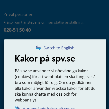
Privatpersoner
Frågor om tjänstepension från statlig anställning
020-51 50 40
Frågor om utbetalning
020-65 00 65
Switch to English
Kakor på spv.se
Kontakta oss
Privatperson – skicka mejl till oss
På spv.se använder vi nödvändiga kakor
(cookies) för att webbplatsen ska fungera så
bra som möjligt för dig. Om du godkänner
alla kakor använder vi också kakor för att du
Arbetsgivare
ska kunna chatta med oss och för
Frågor om administration av tjänstepension från statlig
webbanalys.
anställning
Hur används kakor på spv.se