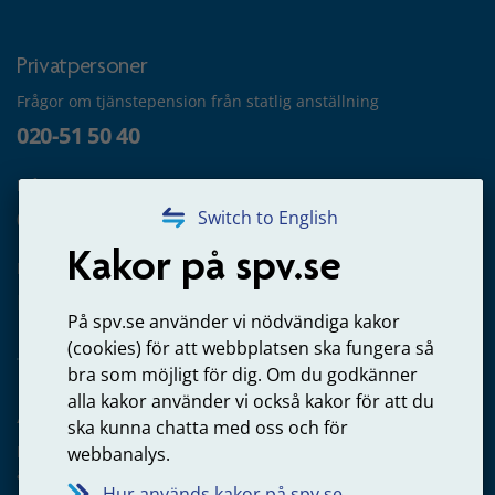
Privatpersoner
Frågor om tjänstepension från statlig anställning
020-51 50 40
Frågor om utbetalning
020-65 00 65
Switch to English
Kakor på spv.se
Kontakta oss
Privatperson – skicka mejl till oss
På spv.se använder vi nödvändiga kakor
(cookies) för att webbplatsen ska fungera så
bra som möjligt för dig. Om du godkänner
alla kakor använder vi också kakor för att du
Arbetsgivare
ska kunna chatta med oss och för
Frågor om administration av tjänstepension från statlig
webbanalys.
anställning
Hur används kakor på spv.se