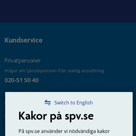
Kundservice
Privatpersoner
Frågor om tjänstepension från statlig anställning
020-51 50 40
Frågor om utbetalning
020-65 00 65
Switch to English
Kakor på spv.se
Kontakta oss
Privatperson – skicka mejl till oss
På spv.se använder vi nödvändiga kakor