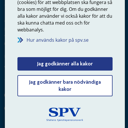
(cookies) för att webbplatsen ska fungera så
bra som möjligt för dig. Om du godkänner
alla kakor använder vi också kakor för att du
Arbetsgivare
ska kunna chatta med oss och för
Frågor om administration av tjänstepension från statlig
webbanalys.
anställning
Hur används kakor på spv.se
060-18 75 03
Kontakta oss
Jag godkänner alla kakor
Arbetsgivare – skicka mejl till oss
Jag godkänner bara nödvändiga
kakor
Hitta svaret på din fråga
Andra sätt att kontakta oss