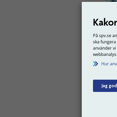
Kakor
På spv.se a
ska fungera
använder vi
webbanalys
Hur anv
Jag god
Sär
(SL