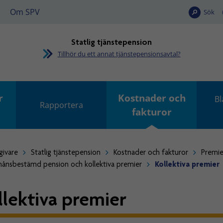
Om SPV
Sök
Statlig tjänstepension
Tillhör du ett annat tjänstepensionsavtal?
r
Kostnader och
Bl
Rapportera
fakturor
givare
Statlig tjänstepension
Kostnader och fakturor
Premie
ånsbestämd pension och kollektiva premier
Kollektiva premier
llektiva premier