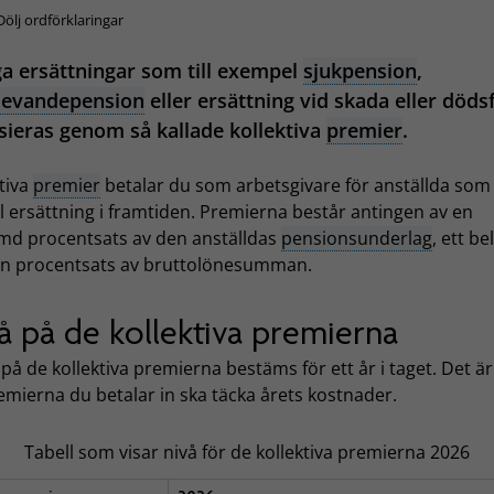
Dölj ordförklaringar
 ersättningar som till exempel
sjukpension
,
rlevandepension
eller ersättning vid skada eller dödsf
sieras genom så kallade kollektiva
premier
.
tiva
premier
betalar du som arbetsgivare för anställda som 
ill ersättning i framtiden. Premierna består antingen av en
md procentsats av den anställdas
pensionsunderlag
, ett b
 en procentsats av bruttolönesumman.
å på de kollektiva premierna
på de kollektiva premierna bestäms för ett år i taget. Det är
emierna du betalar in ska täcka årets kostnader.
Tabell som visar nivå för de kollektiva premierna 2026