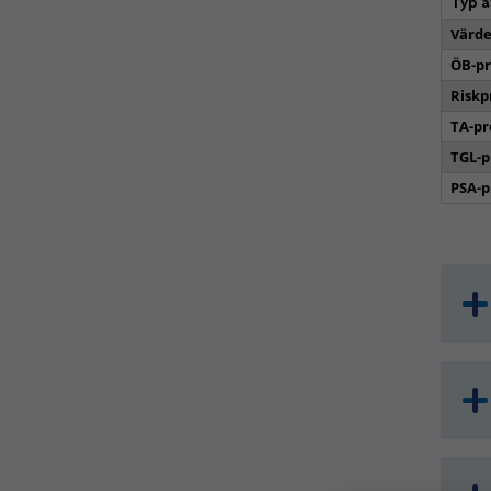
Typ a
Värde
ÖB-p
Riskp
TA-p
TGL-
PSA-