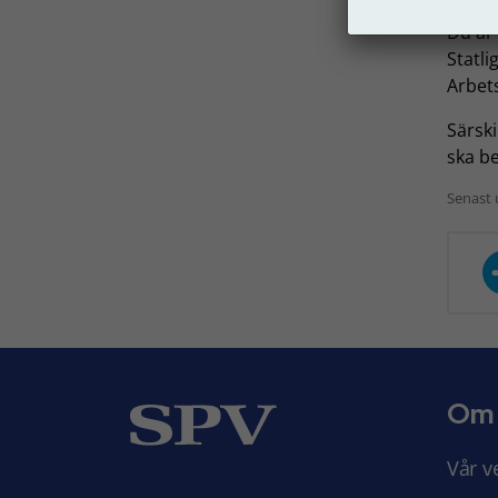
Du är 
Statli
Arbets
Särski
ska be
Senast 
Om
Vår v