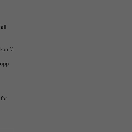
all
kan få
elopp
 för