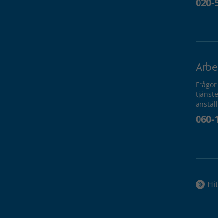
020-
Arbe
Frågor
tjänste
anstäl
060-
Hit