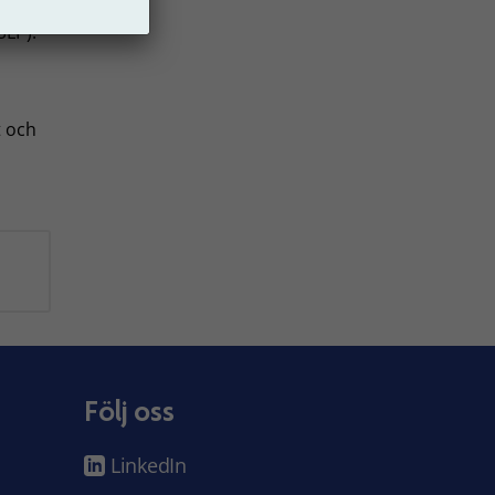
SLP).
t och
Följ oss
LinkedIn