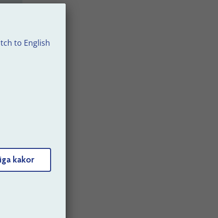
tch to English
iga kakor
er