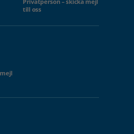
Privatperson – skicka mejl
till oss
 mejl