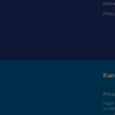
Jobba
Press
Kun
Priv
Frågor
anstäl