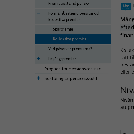
Premiebestämd pension
Förmånsbestämd pension och
Många
kollektiva premier
efte
Sparpremie
finan
Kollektiva premier
Vad påverkar premierna?
Kollek
rätt t
Engångspremier
bestä
Prognos för pensionskostnad
eller
Bokföring av pensionsskuld
Niv
Nivån 
att pr