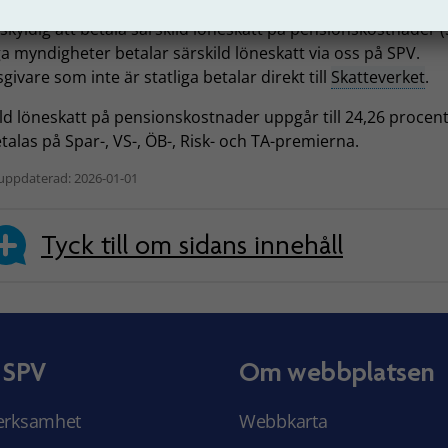
skyldig att betala särskild löneskatt på pensionskostnader (
ga myndigheter betalar särskild löneskatt via oss på SPV.
givare som inte är statliga betalar direkt till
Skatteverket
.
ld löneskatt på pensionskostnader uppgår till 24,26 procen
talas på Spar-, VS-, ÖB-, Risk- och TA-premierna.
uppdaterad: 2026-01-01
Tyck till om sidans innehåll
 SPV
Om webbplatsen
erksamhet
Webbkarta