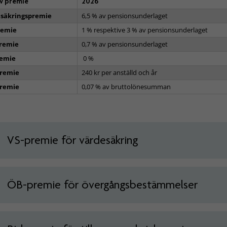
v premie
2026
säkringspremie
6,5 % av pensionsunderlaget
remie
1 % respektive 3 % av pensionsunderlaget
remie
0,7 % av pensionsunderlaget
remie
0 %
premie
240 kr per anställd och år
premie
0,07 % av bruttolönesumman
VS-premie för värdesäkring
ÖB-premie för övergångsbestämmelser