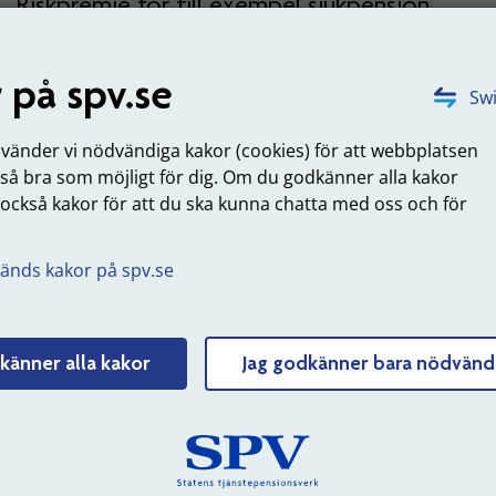
Riskpremie för till exempel sjukpension
 på spv.se
Swi
TA-premie för avtal om omställning (tidigare
trygghetsavtalet)
nvänder vi nödvändiga kakor (cookies) för att webbplatsen
 så bra som möjligt för dig. Om du godkänner alla kakor
 också kakor för att du ska kunna chatta med oss och för
TGL-premie för tjänstegrupplivförsäkring
.
änds kakor på spv.se
PSA-premie för Avtal om ersättning vid
personskada
känner alla kakor
Jag godkänner bara nödvänd
skild löneskatt på pensionskostnad
P)