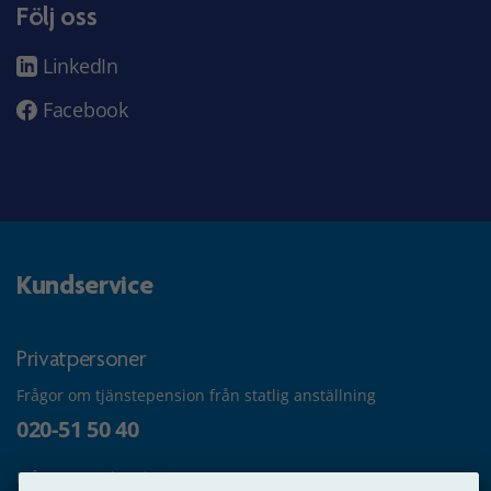
Följ oss
LinkedIn
Facebook
Kundservice
Privatpersoner
Frågor om tjänstepension från statlig anställning
020-51 50 40
Frågor om utbetalning