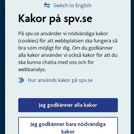
020-65 00 65
Switch to English
Kakor på spv.se
Kontakta oss
Privatperson – skicka mejl till oss
På spv.se använder vi nödvändiga kakor
(cookies) för att webbplatsen ska fungera så
bra som möjligt för dig. Om du godkänner
alla kakor använder vi också kakor för att du
Arbetsgivare
ska kunna chatta med oss och för
Frågor om administration av tjänstepension från statlig
webbanalys.
anställning
Hur används kakor på spv.se
060-18 75 03
Kontakta oss
Jag godkänner alla kakor
Arbetsgivare – skicka mejl till oss
Jag godkänner bara nödvändiga
kakor