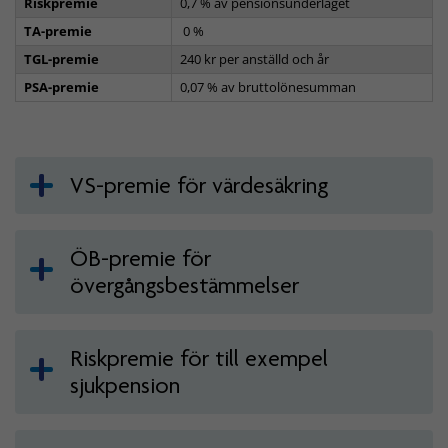
Riskpremie
0,7 % av pensionsunderlaget
TA-premie
0 %
TGL-premie
240 kr per anställd och år
PSA-premie
0,07 % av bruttolönesumman
VS-premie för värdesäkring
ÖB-premie för
övergångsbestämmelser
Riskpremie för till exempel
sjukpension