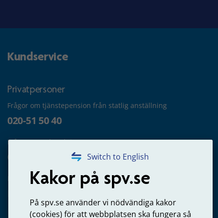
Kundservice
Privatpersoner
Frågor om tjänstepension från statlig anställning
020-51 50 40
Frågor om utbetalning
020-65 00 65
Switch to English
Kakor på spv.se
Kontakta oss
Privatperson – skicka mejl till oss
På spv.se använder vi nödvändiga kakor
(cookies) för att webbplatsen ska fungera så