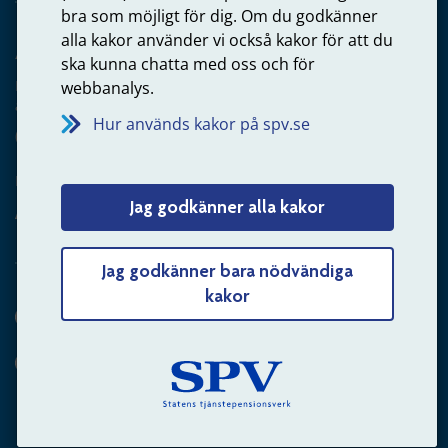
bra som möjligt för dig. Om du godkänner
alla kakor använder vi också kakor för att du
Arbetsgivare
ska kunna chatta med oss och för
Frågor om administration av tjänstepension från statlig
webbanalys.
anställning
Hur används kakor på spv.se
060-18 75 03
Kontakta oss
Jag godkänner alla kakor
Arbetsgivare – skicka mejl till oss
Jag godkänner bara nödvändiga
kakor
Hitta svaret på din fråga
Andra sätt att kontakta oss