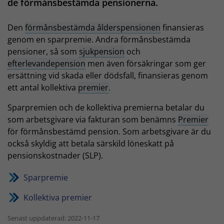
de förmånsbestämda pensionerna.
Den
förmånsbestämda ålderspensionen
finansieras
genom en sparpremie. Andra förmånsbestämda
pensioner, så som
sjukpension
och
efterlevandepension
men även försäkringar som ger
ersättning vid skada eller dödsfall, finansieras genom
ett antal kollektiva
premier
.
Sparpremien och de kollektiva premierna betalar du
som arbetsgivare via fakturan som benämns
Premier
för förmånsbestämd pension. Som arbetsgivare är du
också skyldig att betala särskild löneskatt på
pensionskostnader (SLP).
Sparpremie
Kollektiva premier
Senast uppdaterad: 2022-11-17