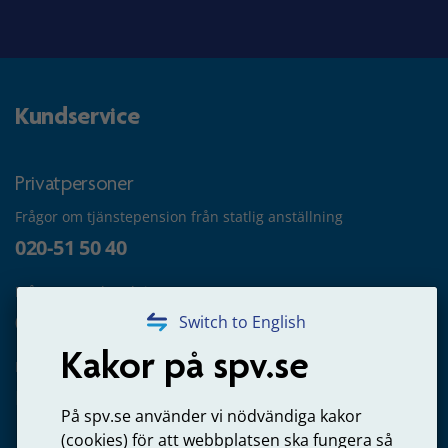
Kundservice
Privatpersoner
Frågor om tjänstepension från statlig anställning
020-51 50 40
Frågor om utbetalning
020-65 00 65
Switch to English
Kakor på spv.se
Kontakta oss
Privatperson – skicka mejl till oss
På spv.se använder vi nödvändiga kakor
(cookies) för att webbplatsen ska fungera så