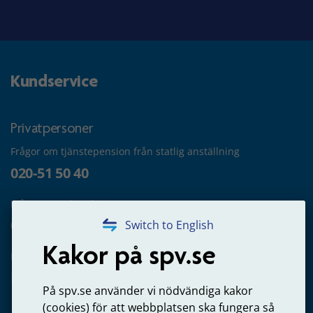
Kundservice
Privatpersoner
Frågor om tjänstepension från statlig anställning
020-51 50 40
Frågor om utbetalning
020-65 00 65
Switch to English
Kakor på spv.se
Kontakta oss
Privatperson – skicka mejl till oss
På spv.se använder vi nödvändiga kakor
(cookies) för att webbplatsen ska fungera så