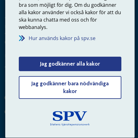
bra som möjligt för dig. Om du godkänner
alla kakor använder vi också kakor för att du
Arbetsgivare
ska kunna chatta med oss och för
Frågor om administration av tjänstepension från statlig
webbanalys.
anställning
Hur används kakor på spv.se
060-18 75 03
Kontakta oss
Jag godkänner alla kakor
Arbetsgivare – skicka mejl till oss
Jag godkänner bara nödvändiga
kakor
Hitta svaret på din fråga
Andra sätt att kontakta oss