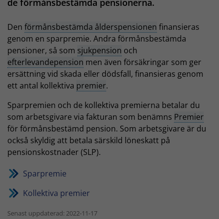
de förmånsbestämda pensionerna.
Den
förmånsbestämda ålderspensionen
finansieras
genom en sparpremie. Andra förmånsbestämda
pensioner, så som
sjukpension
och
efterlevandepension
men även försäkringar som ger
ersättning vid skada eller dödsfall, finansieras genom
ett antal kollektiva
premier
.
Sparpremien och de kollektiva premierna betalar du
som arbetsgivare via fakturan som benämns
Premier
för förmånsbestämd pension. Som arbetsgivare är du
också skyldig att betala särskild löneskatt på
pensionskostnader (SLP).
Sparpremie
Kollektiva premier
Senast uppdaterad: 2022-11-17