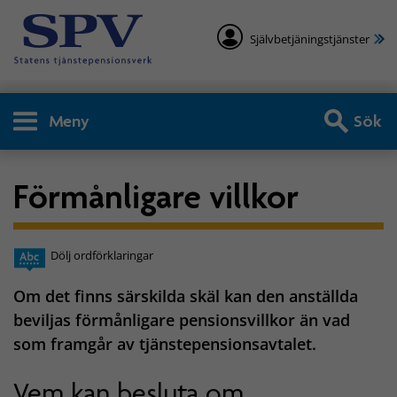
Självbetjäningstjänster
Meny
Sök
Förmånligare villkor
Dölj ordförklaringar
Om det finns särskilda skäl kan den anställda
beviljas förmånligare pensionsvillkor än vad
som framgår av tjänstepensionsavtalet.
Vem kan besluta om