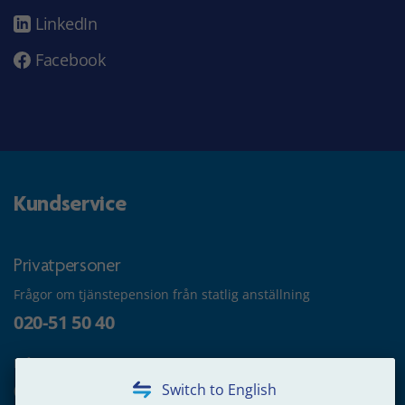
LinkedIn
Facebook
Kundservice
Privatpersoner
Frågor om tjänstepension från statlig anställning
020-51 50 40
Frågor om utbetalning
020-65 00 65
Switch to English