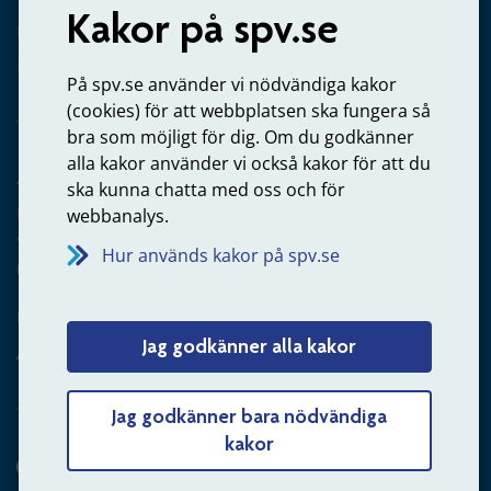
Kakor på spv.se
Kontakta oss
Privatperson – skicka mejl till oss
På spv.se använder vi nödvändiga kakor
(cookies) för att webbplatsen ska fungera så
bra som möjligt för dig. Om du godkänner
alla kakor använder vi också kakor för att du
Arbetsgivare
ska kunna chatta med oss och för
Frågor om administration av tjänstepension från statlig
webbanalys.
anställning
Hur används kakor på spv.se
060-18 75 03
Kontakta oss
Jag godkänner alla kakor
Arbetsgivare – skicka mejl till oss
Jag godkänner bara nödvändiga
kakor
Hitta svaret på din fråga