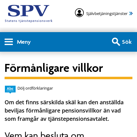
Självbetjäningstjänster
Meny
Sök
Förmånligare villkor
Dölj ordförklaringar
Om det finns särskilda skäl kan den anställda
beviljas förmånligare pensionsvillkor än vad
som framgår av tjänstepensionsavtalet.
Vem kan besluta om