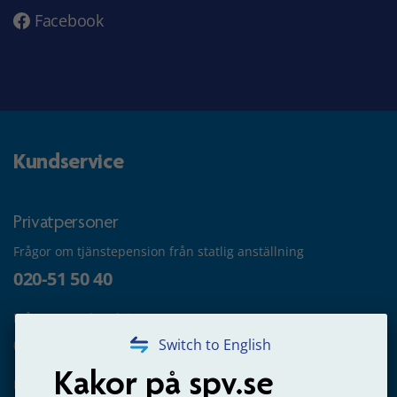
Facebook
Kundservice
Privatpersoner
Frågor om tjänstepension från statlig anställning
020-51 50 40
Frågor om utbetalning
020-65 00 65
Switch to English
Kakor på spv.se
Kontakta oss