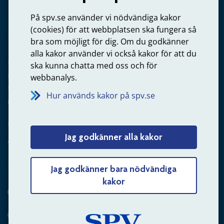
Privatperson – skicka mejl till oss
På spv.se använder vi nödvändiga kakor
(cookies) för att webbplatsen ska fungera så
bra som möjligt för dig. Om du godkänner
alla kakor använder vi också kakor för att du
Arbetsgivare
ska kunna chatta med oss och för
Frågor om administration av tjänstepension från statlig
webbanalys.
anställning
Hur används kakor på spv.se
060-18 75 03
Kontakta oss
Jag godkänner alla kakor
Arbetsgivare – skicka mejl till oss
Jag godkänner bara nödvändiga
kakor
Hitta svaret på din fråga
Andra sätt att kontakta oss