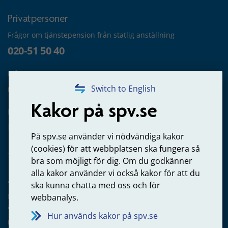
Privatpersoner
Frågor om tjänstepension från statlig anställning
020-51 50 40
Frågor om utbetalning
020-65 00 65
Switch to English
Kakor på spv.se
Kontakta oss
Privatperson – skicka mejl till oss
På spv.se använder vi nödvändiga kakor
(cookies) för att webbplatsen ska fungera så
bra som möjligt för dig. Om du godkänner
alla kakor använder vi också kakor för att du
Arbetsgivare
ska kunna chatta med oss och för
Frågor om administration av tjänstepension från statlig
webbanalys.
anställning
Hur används kakor på spv.se
060-18 75 03