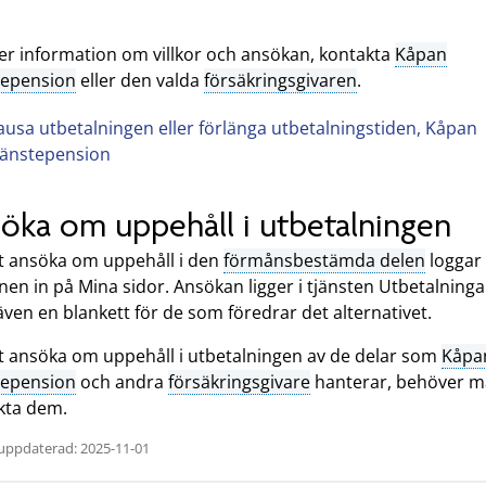
er information om villkor och ansökan, kontakta
Kåpan
tepension
eller den valda
försäkringsgivaren
.
ausa utbetalningen eller förlänga utbetalningstiden, Kåpan
jänstepension
öka om uppehåll i utbetalningen
tt ansöka om uppehåll i den
förmånsbestämda delen
loggar
en in på Mina sidor. Ansökan ligger i tjänsten Utbetalninga
även en blankett för de som föredrar det alternativet.
tt ansöka om uppehåll i utbetalningen av de delar som
Kåpa
tepension
och andra
försäkringsgivare
hanterar, behöver 
kta dem.
uppdaterad: 2025-11-01