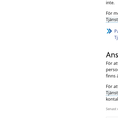
inte.
För m
Tjäns
P
T
Ans
För a
person
finns 
För a
Tjäns
konta
Senast 