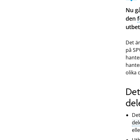
Nu gå
den
utbet
Det är
på SPV
hante
hante
olika 
Det
del
Det
del
ell