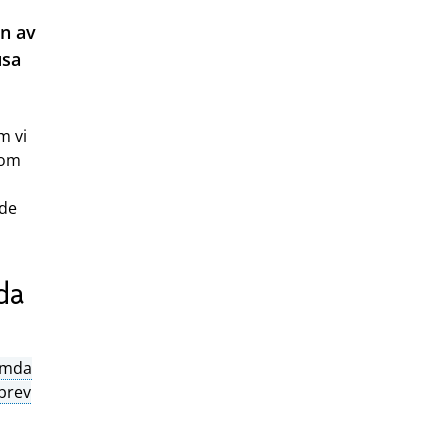
en av
usa
m vi
som
 de
da
ämda
ibrev