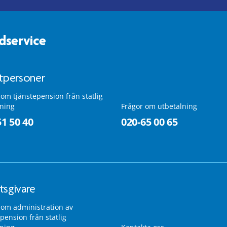
dservice
atpersoner
 om tjänstepension från statlig
lning
Frågor om utbetalning
51 50 40
020-65 00 65
tsgivare
 om administration av
pension från statlig