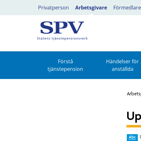
Privatperson
Arbetsgivare
Förmedlare
Förstå
Händelser för
tjänstepension
anställda
Arbets
Up