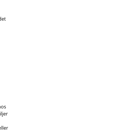
det
hos
ljer
ller