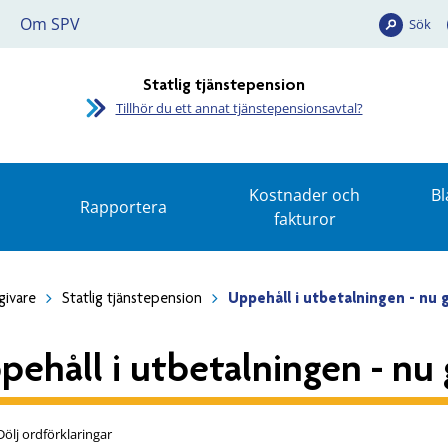
Om SPV
Sök
Statlig tjänstepension
Tillhör du ett annat tjänstepensionsavtal?
Kostnader och
Bl
Rapportera
fakturor
givare
Statlig tjänstepension
Uppehåll i utbetalningen - nu 
pehåll i utbetalningen - nu 
Dölj ordförklaringar