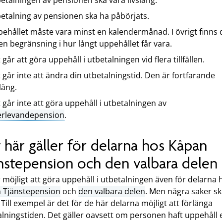
etalningen av pensionen ska vara livslång.
etalning av pensionen ska ha påbörjats.
ehållet måste vara minst en kalendermånad. I övrigt finns 
en begränsning i hur långt uppehållet får vara.
 går att göra uppehåll i utbetalningen vid flera tillfällen.
 går inte att ändra din utbetalningstid. Den är fortfarande
slång.
 går inte att göra uppehåll i utbetalningen av
erlevandepension
.
 här gäller för delarna hos Kåpan
nstepension och den valbara delen
 möjligt att göra uppehåll i utbetalningen även för delarna 
 Tjänstepension
och
den valbara delen
. Men några saker ski
. Till exempel är det för de här delarna möjligt att förlänga
lningstiden. Det gäller oavsett om personen haft uppehåll e