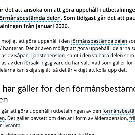
r det att ansöka om att göra uppehåll i utbetalning
förmånsbestämda delen
. Som tidigast går det att pa
alningen från januari 2026.
 möjligt att göra uppehåll i den
förmånsbestämda delen
so
 hanterar. Det är även möjligt att göra uppehåll i delarna 
ras av
Kåpan Tjänstepension
, samt i
den valbara delen
som
ras av den
försäkringsgivare
du har valt. Vad som gäller för
delarna kan skilja sig åt, så det är viktigt att kolla upp det.
 här gäller för den förmånsbestäm
en
 går att göra uppehåll i utbetalningen av den
förmånsbest
en
. Det gäller oavsett om den är i form av ålderspension,
fr
er
livränta
.