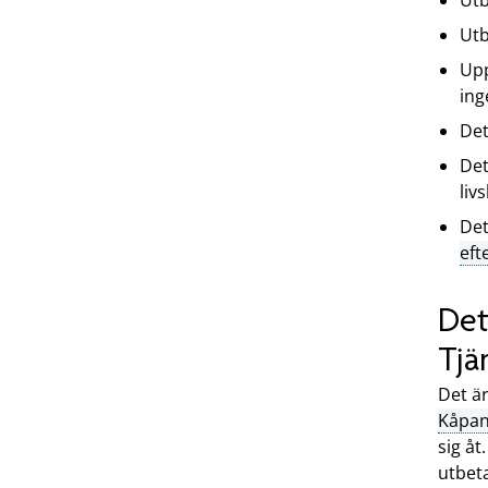
Utb
Utb
Upp
ing
Det
Det
liv
Det
eft
Det
Tjä
Det är
Kåpan
sig åt
utbeta