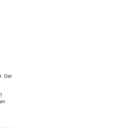
r. Det
n
man