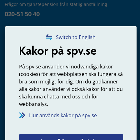
Frågor om tjänstepension från statlig anställning
020-51 50 40
Frågor om utbetalning
020-65 00 65
Switch to English
Kakor på spv.se
Kontakta oss
Privatperson – skicka mejl till oss
På spv.se använder vi nödvändiga kakor
(cookies) för att webbplatsen ska fungera så
bra som möjligt för dig. Om du godkänner
alla kakor använder vi också kakor för att du
Arbetsgivare
ska kunna chatta med oss och för
Frågor om administration av tjänstepension från statlig
webbanalys.
anställning
Hur används kakor på spv.se
060-18 75 03
Kontakta oss