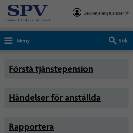
Självbetjäningstjänster
Meny
Sök
Arbetsgivare - Statlig tjän
Förstå tjänstepension
Händelser för anställda
Rapportera