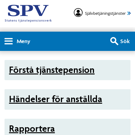
Självbetjäningstjänster
Meny
Sök
Arbetsgivare - Statlig tjän
Förstå tjänstepension
Händelser för anställda
Rapportera