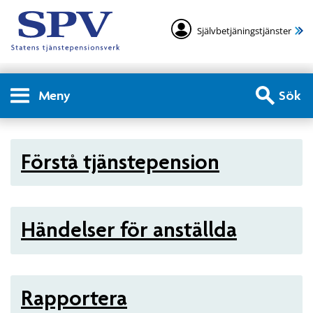
Självbetjäningstjänster
Meny
Sök
Arbetsgivare - Statlig tjän
Förstå tjänstepension
Händelser för anställda
Rapportera