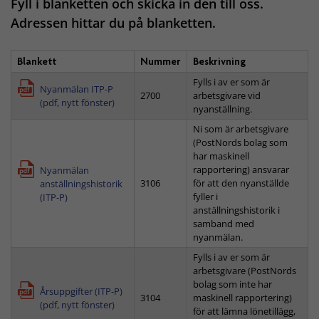
Fyll i blanketten och skicka in den till oss.
Adressen hittar du på blanketten.
Blankett
Nummer
Beskrivning
Fylls i av er som är
Nyanmälan ITP-P
2700
arbetsgivare vid
(pdf, nytt fönster)
nyanställning.
Ni som är arbetsgivare
(PostNords bolag som
har maskinell
rapportering) ansvarar
Nyanmälan
3106
för att den nyanställde
anställningshistorik
fyller i
(ITP-P)
anställningshistorik i
samband med
nyanmälan.
Fylls i av er som är
arbetsgivare (PostNords
bolag som inte har
Årsuppgifter (ITP-P)
3104
maskinell rapportering)
(pdf, nytt fönster)
för att lämna lönetillägg,