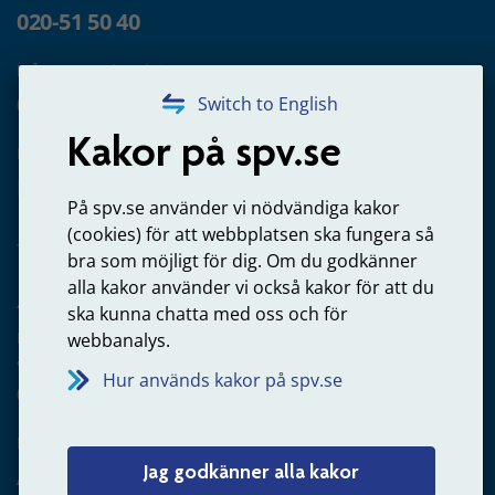
020-51 50 40
Frågor om utbetalning
020-65 00 65
Switch to English
Kakor på spv.se
Kontakta oss
Privatperson – skicka mejl till oss
På spv.se använder vi nödvändiga kakor
(cookies) för att webbplatsen ska fungera så
bra som möjligt för dig. Om du godkänner
alla kakor använder vi också kakor för att du
Arbetsgivare
ska kunna chatta med oss och för
Frågor om administration av tjänstepension från statlig
webbanalys.
anställning
Hur används kakor på spv.se
060-18 75 03
Kontakta oss
Jag godkänner alla kakor
Arbetsgivare – skicka mejl till oss