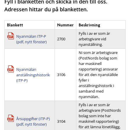
Fyll i blanketten och skicka in den till oss.
Adressen hittar du på blanketten.
Blankett
Nummer
Beskrivning
Fylls i av er som är
Nyanmälan ITP-P
2700
arbetsgivare vid
(pdf, nytt fönster)
nyanställning.
Ni som är arbetsgivare
(PostNords bolag som
har maskinell
rapportering) ansvarar
Nyanmälan
3106
för att den nyanställde
anställningshistorik
fyller i
(ITP-P)
anställningshistorik i
samband med
nyanmälan.
Fylls i av er som är
arbetsgivare (PostNords
bolag som inte har
Årsuppgifter (ITP-P)
3104
maskinell rapportering)
(pdf, nytt fönster)
för att lämna lönetillägg,