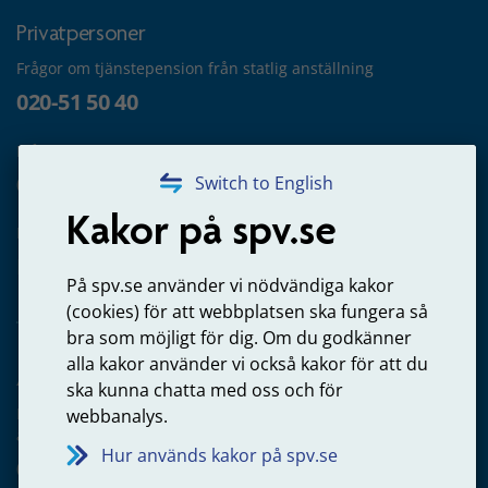
Privatpersoner
Frågor om tjänstepension från statlig anställning
020-51 50 40
Frågor om utbetalning
020-65 00 65
Switch to English
Kakor på spv.se
Kontakta oss
Privatperson – skicka mejl till oss
På spv.se använder vi nödvändiga kakor
(cookies) för att webbplatsen ska fungera så
bra som möjligt för dig. Om du godkänner
alla kakor använder vi också kakor för att du
Arbetsgivare
ska kunna chatta med oss och för
Frågor om administration av tjänstepension från statlig
webbanalys.
anställning
Hur används kakor på spv.se
060-18 75 03